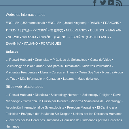
Websites Internacionales
ENGLISH (US/International)
ENGLISH (United Kingdom)
DANSK
FRANÇAIS
עברית
日本語
РУССКИЙ
繁體中文
NEDERLANDS
DEUTSCH
MAGYAR
NORSK
SVENSKA
ESPAÑOL (LATINO)
ESPAÑOL (CASTELLANO)
ΕΛΛΗΝΙΚA
ITALIANO
PORTUGUÊS
Enlaces
L. Ronald Hubbard
Creencias y Prácticas de Scientology
Canal de Video
Scientology en la Actualidad
Voz para la Humanidad
Ministros Voluntarios
Preguntas Frecuentes
Libros
Cursos en línea
¿Quién Soy Yo?
Nuestra Ayuda
es Tuya
Más Información
Contactar
Lugares
Mapa de la web
Sitios web relacionados
L. Ronald Hubbard
Dianética
Scientology Network
Scientology Religion
David
Miscavige
Comienza un Curso por Internet
Ministros Voluntarios de Scientology
Asociación Internacional de Scientologists
Freedom Magazine
El Camino a la
Felicidad
En Apoyo de Un Mundo Sin Drogas
Unidos por los Derechos Humanos
Jóvenes por los Derechos Humanos
Comisión de Ciudadanos por los Derechos
Humanos