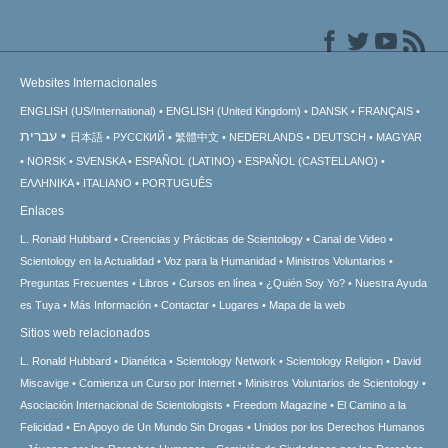
Websites Internacionales
ENGLISH (US/International)
ENGLISH (United Kingdom)
DANSK
FRANÇAIS
עברית
日本語
РУССКИЙ
繁體中文
NEDERLANDS
DEUTSCH
MAGYAR
NORSK
SVENSKA
ESPAÑOL (LATINO)
ESPAÑOL (CASTELLANO)
ΕΛΛΗΝΙΚA
ITALIANO
PORTUGUÊS
Enlaces
L. Ronald Hubbard
Creencias y Prácticas de Scientology
Canal de Video
Scientology en la Actualidad
Voz para la Humanidad
Ministros Voluntarios
Preguntas Frecuentes
Libros
Cursos en línea
¿Quién Soy Yo?
Nuestra Ayuda
es Tuya
Más Información
Contactar
Lugares
Mapa de la web
Sitios web relacionados
L. Ronald Hubbard
Dianética
Scientology Network
Scientology Religion
David
Miscavige
Comienza un Curso por Internet
Ministros Voluntarios de Scientology
Asociación Internacional de Scientologists
Freedom Magazine
El Camino a la
Felicidad
En Apoyo de Un Mundo Sin Drogas
Unidos por los Derechos Humanos