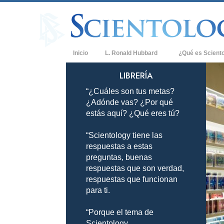
Inicio
L. Ronald Hubbard
¿Qué es Scient
Creencias y Práct
LIBRERÍA
“¿Cuáles son tus metas?
Credos y Códigos
¿Adónde vas? ¿Por qué
Qué dicen los Sci
estás aquí? ¿Qué eres tú?
Scientology
“Scientology tiene las
Conoce a un Scien
respuestas a estas
Dentro de una Igle
preguntas, buenas
respuestas que son verdad,
Los Principios Bá
respuestas que funcionan
para ti.
Una Introducción 
“Porque el tema de
Amor y Odio: ¿Qu
Scientology