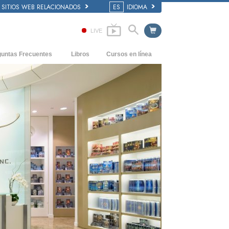
SITIOS WEB RELACIONADOS
ES
IDIOMA
LIVE
guntas Frecuentes
Libros
Cursos en línea
dentes y principios básicos
Cómo Resolver los Conflictos
Libros Iniciales
 de una Iglesia
Las Dinámicas de la Existencia
Audiolibros
anización de Scientology
Los Componentes de la Comprensión
Conferencias Introductorias
Soluciones para un Entorno Peligroso
Películas
Ayudas para Enfermedades y Lesiones
La Integridad y la Honestidad
El Matrimonio
La Escala Tonal Emocional
Respuestas a las Drogas