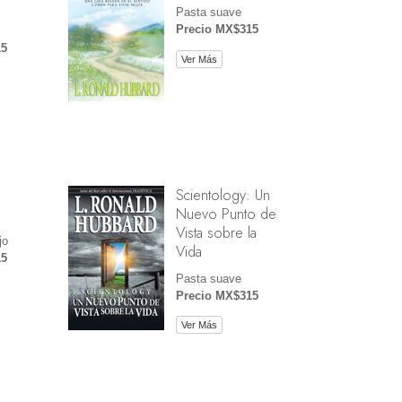
Pasta suave
Precio MX$315
15
Ver Más
Scientology: Un
Nuevo Punto de
Vista sobre la
jo
Vida
15
Pasta suave
Precio MX$315
Ver Más