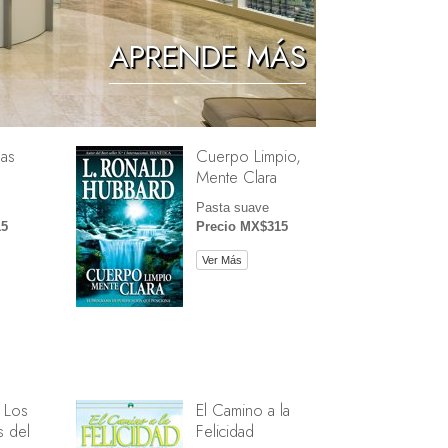
Los Niños
APRENDE MÁS
Herramientas para el Entorno Laboral
La Ética y las Condiciones
as
Cuerpo Limpio,
La Causa de la Supresión
Mente Clara
Investigaciones
Pasta suave
15
Precio MX$315
Los Fundamentos de la Organización
Ver Más
Los Fundamentos de las Relaciones
Públicas
Objetivos y Metas
La Tecnología de Estudio
La Comunicación
 Los
El Camino a la
 del
Felicidad