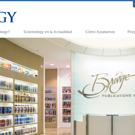
ology?
Scientology en la Actualidad
Cómo Ayudamos
Pre
icas
Iglesias de Scientology
Antece
 de Scientology
Nuevas Iglesias de Scientology
Dentro
entologists acerca de
Organizaciones Avanzadas
La Org
Base en Tierra de Flag
tologist
Freewinds
sia
Llevando Scientology al Mundo
sicos de Scientology
David Miscavige - Líder Eclesiástico de
a Dianética
Scientology
é es Grandeza?