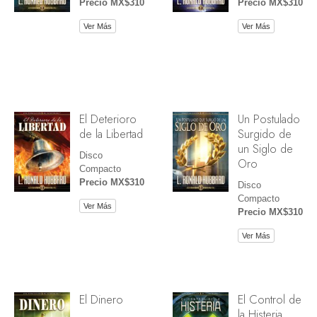
Precio MX$310
Precio MX$310
Ver Más
Ver Más
El Deterioro
Un Postulado
de la Libertad
Surgido de
un Siglo de
Disco
Oro
Compacto
Precio MX$310
Disco
Compacto
Ver Más
Precio MX$310
Ver Más
El Dinero
El Control de
la Histeria