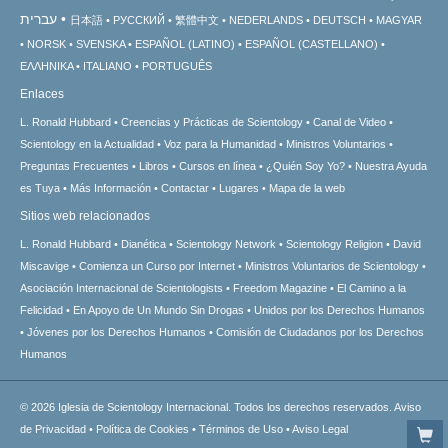
עברית
日本語
РУССКИЙ
繁體中文
NEDERLANDS
DEUTSCH
MAGYAR
NORSK
SVENSKA
ESPAÑOL (LATINO)
ESPAÑOL (CASTELLANO)
ΕΛΛΗΝΙΚA
ITALIANO
PORTUGUÊS
Enlaces
L. Ronald Hubbard
Creencias y Prácticas de Scientology
Canal de Video
Scientology en la Actualidad
Voz para la Humanidad
Ministros Voluntarios
Preguntas Frecuentes
Libros
Cursos en línea
¿Quién Soy Yo?
Nuestra Ayuda
es Tuya
Más Información
Contactar
Lugares
Mapa de la web
Sitios web relacionados
L. Ronald Hubbard
Dianética
Scientology Network
Scientology Religion
David
Miscavige
Comienza un Curso por Internet
Ministros Voluntarios de Scientology
Asociación Internacional de Scientologists
Freedom Magazine
El Camino a la
Felicidad
En Apoyo de Un Mundo Sin Drogas
Unidos por los Derechos Humanos
Jóvenes por los Derechos Humanos
Comisión de Ciudadanos por los Derechos
Humanos
© 2026
Iglesia de Scientology Internacional.
Todos los derechos reservados.
Aviso
de Privacidad
•
Política de Cookies
•
Términos de Uso
•
Aviso Legal