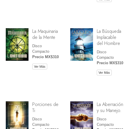
La Maquinaria
La Búsqueda
de la Mente
Implacable
del Hombre
Disco
Compacto
Disco
Precio MX$310
Compacto
Precio MX$310
Ver Más
Ver Más
Porciones de
La Aberración
Ti
y su Manejo.
Disco
Disco
Compacto
Compacto