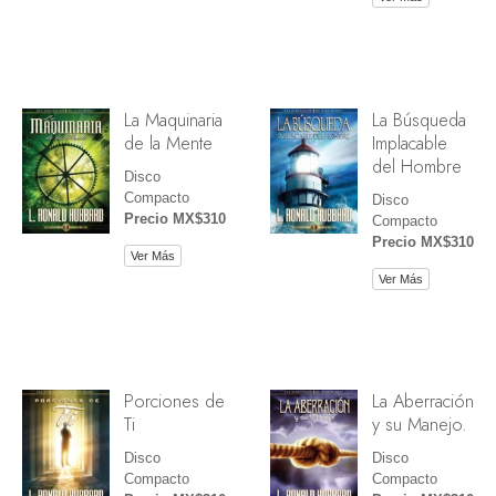
La Maquinaria
La Búsqueda
de la Mente
Implacable
del Hombre
Disco
Compacto
Disco
Precio MX$310
Compacto
Precio MX$310
Ver Más
Ver Más
Porciones de
La Aberración
Ti
y su Manejo.
Disco
Disco
Compacto
Compacto