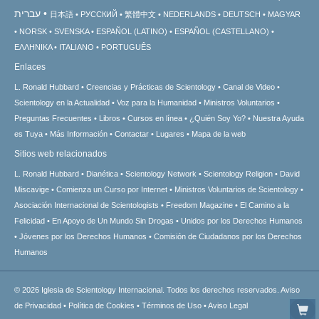
עברית
日本語
РУССКИЙ
繁體中文
NEDERLANDS
DEUTSCH
MAGYAR
NORSK
SVENSKA
ESPAÑOL (LATINO)
ESPAÑOL (CASTELLANO)
ΕΛΛΗΝΙΚA
ITALIANO
PORTUGUÊS
Enlaces
L. Ronald Hubbard
Creencias y Prácticas de Scientology
Canal de Video
Scientology en la Actualidad
Voz para la Humanidad
Ministros Voluntarios
Preguntas Frecuentes
Libros
Cursos en línea
¿Quién Soy Yo?
Nuestra Ayuda
es Tuya
Más Información
Contactar
Lugares
Mapa de la web
Sitios web relacionados
L. Ronald Hubbard
Dianética
Scientology Network
Scientology Religion
David
Miscavige
Comienza un Curso por Internet
Ministros Voluntarios de Scientology
Asociación Internacional de Scientologists
Freedom Magazine
El Camino a la
Felicidad
En Apoyo de Un Mundo Sin Drogas
Unidos por los Derechos Humanos
Jóvenes por los Derechos Humanos
Comisión de Ciudadanos por los Derechos
Humanos
© 2026
Iglesia de Scientology Internacional.
Todos los derechos reservados.
Aviso
de Privacidad
•
Política de Cookies
•
Términos de Uso
•
Aviso Legal