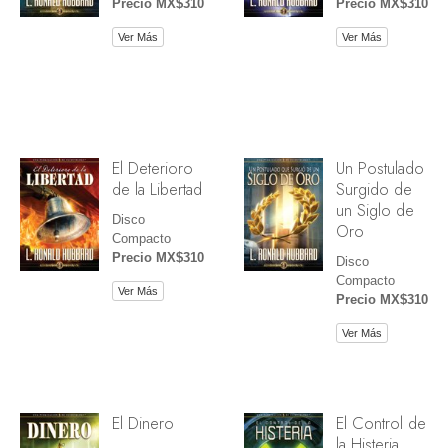
Precio MX$310
Precio MX$310
Ver Más
Ver Más
El Deterioro
Un Postulado
de la Libertad
Surgido de
un Siglo de
Disco
Oro
Compacto
Precio MX$310
Disco
Compacto
Ver Más
Precio MX$310
Ver Más
El Dinero
El Control de
la Histeria