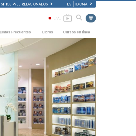
SITIOS WEB RELACIONADOS
ES
IDIOMA
LIVE
guntas Frecuentes
Libros
Cursos en línea
dentes y principios básicos
Cómo Resolver los Conflictos
Libros Iniciales
 de una Iglesia
Las Dinámicas de la Existencia
Audiolibros
anización de Scientology
Los Componentes de la Comprensión
Conferencias Introductorias
Soluciones para un Entorno Peligroso
Películas
Ayudas para Enfermedades y Lesiones
La Integridad y la Honestidad
El Matrimonio
La Escala Tonal Emocional
Respuestas a las Drogas