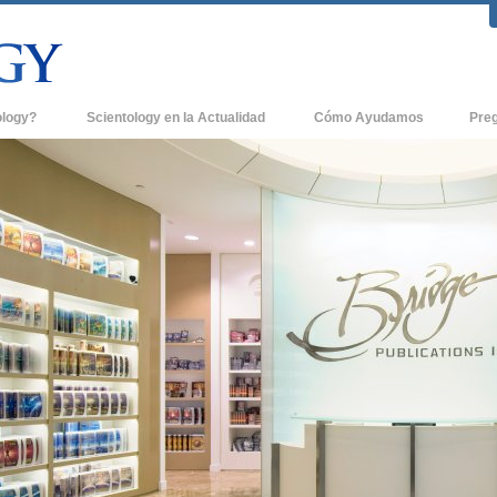
ology?
Scientology en la Actualidad
Cómo Ayudamos
Pre
icas
Iglesias de Scientology
Antece
 de Scientology
Nuevas Iglesias de Scientology
Dentro
entologists acerca de
Organizaciones Avanzadas
La Org
Base en Tierra de Flag
tologist
Freewinds
sia
Llevando Scientology al Mundo
sicos de Scientology
David Miscavige - Líder Eclesiástico de
a Dianética
Scientology
é es Grandeza?