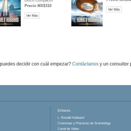
Disco Compacto
Precio MX$310
Ver Más
Ver Más
puedes decidir con cuál empezar?
Contáctanos
y un consultor 
Enlaces
L. Ronald Hubbard
Creencias y Prácticas de Scientology
Canal de Video