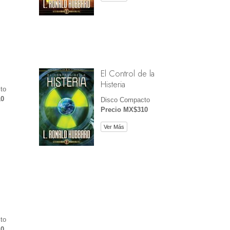
El Control de la
Histeria
to
10
Disco Compacto
Precio MX$310
Ver Más
to
10