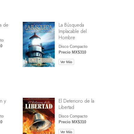
a de
La Búsqueda
Implacable del
Hombre
to
10
Disco Compacto
Precio MX$310
Ver Más
n y
El Deterioro de la
Libertad
to
Disco Compacto
10
Precio MX$310
Ver Más