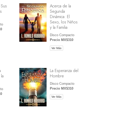
 Sus
Acerca de la
s
Segunda
Dinámica: El
Sexo, los Niños
to
y la Familia
10
Disco Compacto
Precio MX$310
Ver Más
a
La Esperanza del
 la
Hombre
Disco Compacto
Precio MX$310
to
10
Ver Más