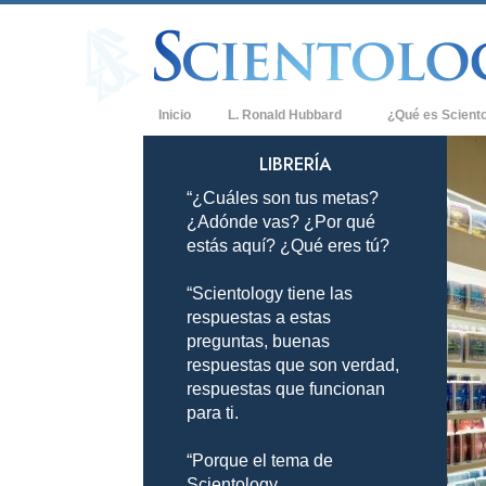
Inicio
L. Ronald Hubbard
¿Qué es Scient
Creencias y Práct
LIBRERÍA
“¿Cuáles son tus metas?
Credos y Códigos
¿Adónde vas? ¿Por qué
Qué dicen los Sci
estás aquí? ¿Qué eres tú?
Scientology
“Scientology tiene las
Conoce a un Scien
respuestas a estas
Dentro de una Igle
preguntas, buenas
respuestas que son verdad,
Los Principios Bá
respuestas que funcionan
para ti.
Una Introducción 
“Porque el tema de
Amor y Odio: ¿Qu
Scientology