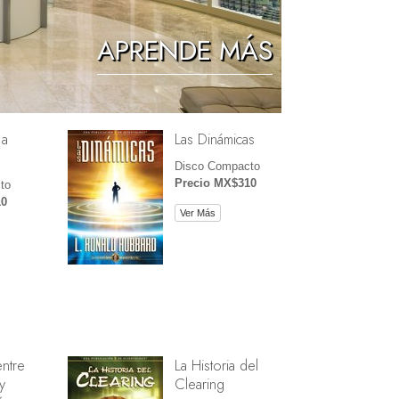
Los Niños
APRENDE MÁS
Herramientas para el Entorno Laboral
La Ética y las Condiciones
 a
Las Dinámicas
La Causa de la Supresión
Disco Compacto
Investigaciones
Precio MX$310
to
10
Los Fundamentos de la Organización
Ver Más
Los Fundamentos de las Relaciones
Públicas
Objetivos y Metas
La Tecnología de Estudio
La Comunicación
entre
La Historia del
y
Clearing