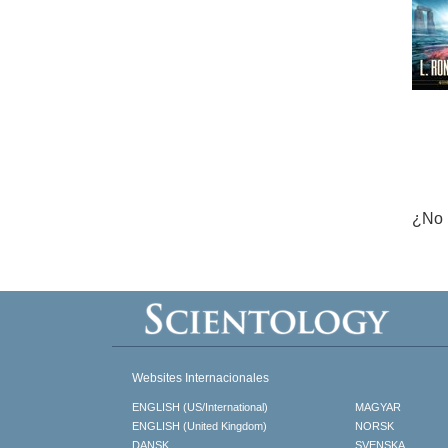
¿No 
Websites Internacionales
ENGLISH (US/International)
MAGYAR
ENGLISH (United Kingdom)
NORSK
DANSK
SVENSKA