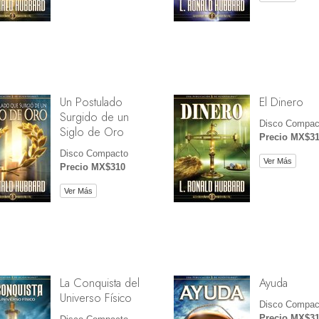
Un Postulado
El Dinero
Surgido de un
Disco Compac
Siglo de Oro
Precio MX$3
Disco Compacto
Ver Más
Precio MX$310
Ver Más
La Conquista del
Ayuda
Universo Físico
Disco Compac
Precio MX$3