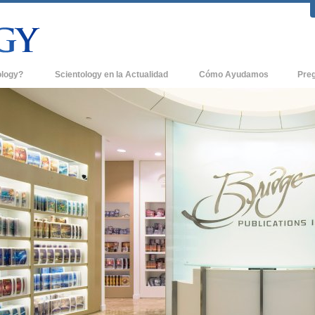
ology?
Scientology en la Actualidad
Cómo Ayudamos
Pre
icas
Iglesias de Scientology
Antece
 de Scientology
Nuevas Iglesias de Scientology
Dentro
entologists acerca de
Organizaciones Avanzadas
La Org
Base en Tierra de Flag
tologist
Freewinds
sia
Llevando Scientology al Mundo
sicos de Scientology
David Miscavige - Líder Eclesiástico de
a Dianética
Scientology
é es Grandeza?