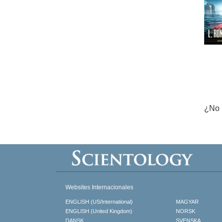
¿No 
Websites Internacionales
ENGLISH (US/International)
MAGYAR
ENGLISH (United Kingdom)
NORSK
DANSK
SVENSKA