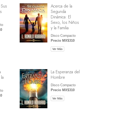
 Sus
Acerca de la
s
Segunda
Dinámica: El
Sexo, los Niños
to
y la Familia
10
Disco Compacto
Precio MX$310
Ver Más
a
La Esperanza del
 la
Hombre
Disco Compacto
Precio MX$310
to
10
Ver Más