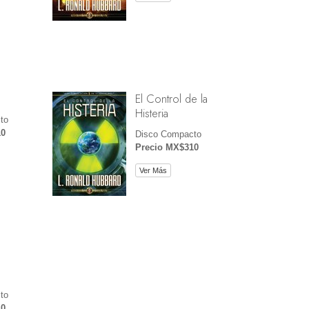
El Control de la
Histeria
to
10
Disco Compacto
Precio MX$310
Ver Más
to
10