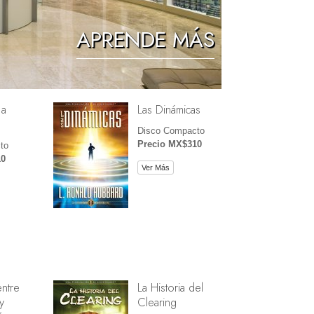
Los Niños
APRENDE MÁS
Herramientas para el Entorno Laboral
La Ética y las Condiciones
 a
Las Dinámicas
La Causa de la Supresión
Disco Compacto
Investigaciones
Precio MX$310
to
10
Los Fundamentos de la Organización
Ver Más
Los Fundamentos de las Relaciones
Públicas
Objetivos y Metas
La Tecnología de Estudio
La Comunicación
entre
La Historia del
y
Clearing