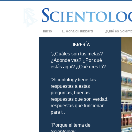
Inicio
L. Ronald Hubbard
¿Qué es Scient
Creencias y Práct
LIBRERÍA
“¿Cuáles son tus metas?
Credos y Códigos
¿Adónde vas? ¿Por qué
Qué dicen los Sci
estás aquí? ¿Qué eres tú?
Scientology
“Scientology tiene las
Conoce a un Scien
respuestas a estas
Dentro de una Igle
preguntas, buenas
respuestas que son verdad,
Los Principios Bá
respuestas que funcionan
para ti.
Una Introducción 
“Porque el tema de
Amor y Odio: ¿Qu
Scientology