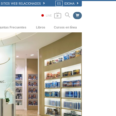
SITIOS WEB RELACIONADOS
ES
IDIOMA
LIVE
guntas Frecuentes
Libros
Cursos en línea
dentes y principios básicos
Cómo Resolver los Conflictos
Libros Iniciales
 de una Iglesia
Las Dinámicas de la Existencia
Audiolibros
anización de Scientology
Los Componentes de la Comprensión
Conferencias Introductorias
Soluciones para un Entorno Peligroso
Películas
Ayudas para Enfermedades y Lesiones
La Integridad y la Honestidad
El Matrimonio
La Escala Tonal Emocional
Respuestas a las Drogas