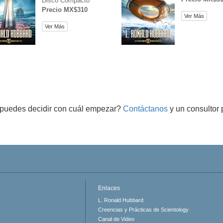
Disco Compacto
Precio MX$310
Ver Más
Ver Más
puedes decidir con cuál empezar?
Contáctanos
y un consultor 
Enlaces
L. Ronald Hubbard
Creencias y Prácticas de Scientology
Canal de Video