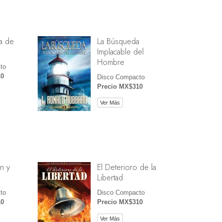
a de
La Búsqueda
Implacable del
Hombre
to
10
Disco Compacto
Precio MX$310
Ver Más
n y
El Deterioro de la
Libertad
to
Disco Compacto
10
Precio MX$310
Ver Más