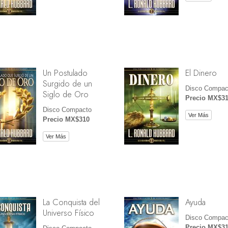
Un Postulado
El Dinero
Surgido de un
Disco Compac
Siglo de Oro
Precio MX$3
Disco Compacto
Ver Más
Precio MX$310
Ver Más
La Conquista del
Ayuda
Universo Físico
Disco Compac
Precio MX$3