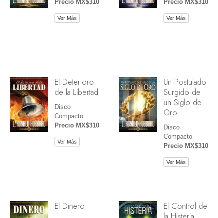
Precio MX$310
Precio MX$310
Ver Más
Ver Más
El Deterioro
Un Postulado
de la Libertad
Surgido de
un Siglo de
Disco
Oro
Compacto
Precio MX$310
Disco
Compacto
Ver Más
Precio MX$310
Ver Más
El Dinero
El Control de
la Histeria