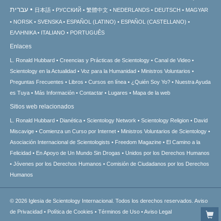
עברית
日本語
РУССКИЙ
繁體中文
NEDERLANDS
DEUTSCH
MAGYAR
NORSK
SVENSKA
ESPAÑOL (LATINO)
ESPAÑOL (CASTELLANO)
ΕΛΛΗΝΙΚA
ITALIANO
PORTUGUÊS
Enlaces
L. Ronald Hubbard
Creencias y Prácticas de Scientology
Canal de Video
Scientology en la Actualidad
Voz para la Humanidad
Ministros Voluntarios
Preguntas Frecuentes
Libros
Cursos en línea
¿Quién Soy Yo?
Nuestra Ayuda
es Tuya
Más Información
Contactar
Lugares
Mapa de la web
Sitios web relacionados
L. Ronald Hubbard
Dianética
Scientology Network
Scientology Religion
David
Miscavige
Comienza un Curso por Internet
Ministros Voluntarios de Scientology
Asociación Internacional de Scientologists
Freedom Magazine
El Camino a la
Felicidad
En Apoyo de Un Mundo Sin Drogas
Unidos por los Derechos Humanos
Jóvenes por los Derechos Humanos
Comisión de Ciudadanos por los Derechos
Humanos
© 2026
Iglesia de Scientology Internacional.
Todos los derechos reservados.
Aviso
de Privacidad
•
Política de Cookies
•
Términos de Uso
•
Aviso Legal