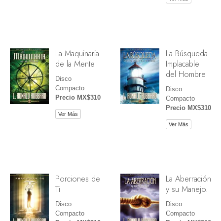
La Maquinaria
La Búsqueda
de la Mente
Implacable
del Hombre
Disco
Compacto
Disco
Precio MX$310
Compacto
Precio MX$310
Ver Más
Ver Más
Porciones de
La Aberración
Ti
y su Manejo.
Disco
Disco
Compacto
Compacto