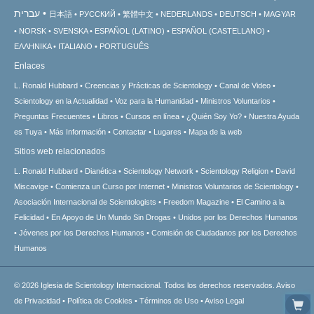
עברית
日本語
РУССКИЙ
繁體中文
NEDERLANDS
DEUTSCH
MAGYAR
NORSK
SVENSKA
ESPAÑOL (LATINO)
ESPAÑOL (CASTELLANO)
ΕΛΛΗΝΙΚA
ITALIANO
PORTUGUÊS
Enlaces
L. Ronald Hubbard
Creencias y Prácticas de Scientology
Canal de Video
Scientology en la Actualidad
Voz para la Humanidad
Ministros Voluntarios
Preguntas Frecuentes
Libros
Cursos en línea
¿Quién Soy Yo?
Nuestra Ayuda
es Tuya
Más Información
Contactar
Lugares
Mapa de la web
Sitios web relacionados
L. Ronald Hubbard
Dianética
Scientology Network
Scientology Religion
David
Miscavige
Comienza un Curso por Internet
Ministros Voluntarios de Scientology
Asociación Internacional de Scientologists
Freedom Magazine
El Camino a la
Felicidad
En Apoyo de Un Mundo Sin Drogas
Unidos por los Derechos Humanos
Jóvenes por los Derechos Humanos
Comisión de Ciudadanos por los Derechos
Humanos
© 2026
Iglesia de Scientology Internacional.
Todos los derechos reservados.
Aviso
de Privacidad
•
Política de Cookies
•
Términos de Uso
•
Aviso Legal