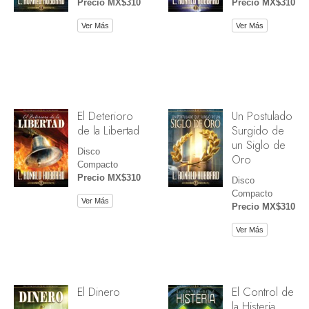
Precio MX$310
Precio MX$310
Ver Más
Ver Más
El Deterioro
Un Postulado
de la Libertad
Surgido de
un Siglo de
Disco
Oro
Compacto
Precio MX$310
Disco
Compacto
Ver Más
Precio MX$310
Ver Más
El Dinero
El Control de
la Histeria