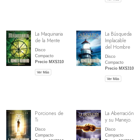
La Maquinaria
La Búsqueda
de la Mente
Implacable
del Hombre
Disco
Compacto
Disco
Precio MX$310
Compacto
Precio MX$310
Ver Más
Ver Más
Porciones de
La Aberración
Ti
y su Manejo.
Disco
Disco
Compacto
Compacto