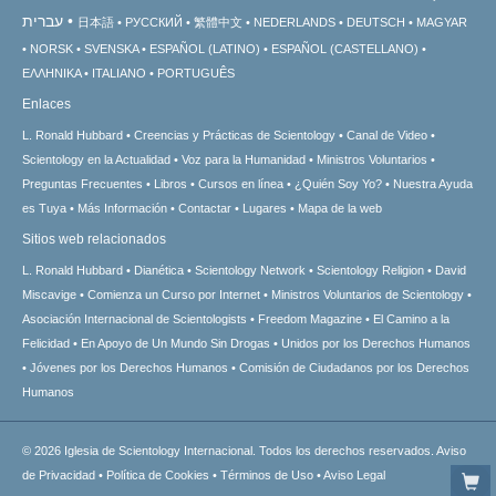
עברית
日本語
РУССКИЙ
繁體中文
NEDERLANDS
DEUTSCH
MAGYAR
NORSK
SVENSKA
ESPAÑOL (LATINO)
ESPAÑOL (CASTELLANO)
ΕΛΛΗΝΙΚA
ITALIANO
PORTUGUÊS
Enlaces
L. Ronald Hubbard
Creencias y Prácticas de Scientology
Canal de Video
Scientology en la Actualidad
Voz para la Humanidad
Ministros Voluntarios
Preguntas Frecuentes
Libros
Cursos en línea
¿Quién Soy Yo?
Nuestra Ayuda
es Tuya
Más Información
Contactar
Lugares
Mapa de la web
Sitios web relacionados
L. Ronald Hubbard
Dianética
Scientology Network
Scientology Religion
David
Miscavige
Comienza un Curso por Internet
Ministros Voluntarios de Scientology
Asociación Internacional de Scientologists
Freedom Magazine
El Camino a la
Felicidad
En Apoyo de Un Mundo Sin Drogas
Unidos por los Derechos Humanos
Jóvenes por los Derechos Humanos
Comisión de Ciudadanos por los Derechos
Humanos
© 2026
Iglesia de Scientology Internacional.
Todos los derechos reservados.
Aviso
de Privacidad
•
Política de Cookies
•
Términos de Uso
•
Aviso Legal