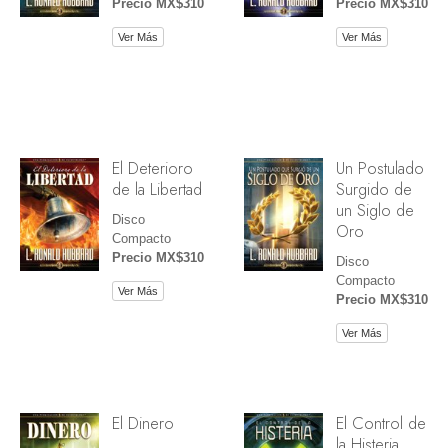
Precio MX$310
Precio MX$310
Ver Más
Ver Más
El Deterioro
Un Postulado
de la Libertad
Surgido de
un Siglo de
Disco
Oro
Compacto
Precio MX$310
Disco
Compacto
Ver Más
Precio MX$310
Ver Más
El Dinero
El Control de
la Histeria