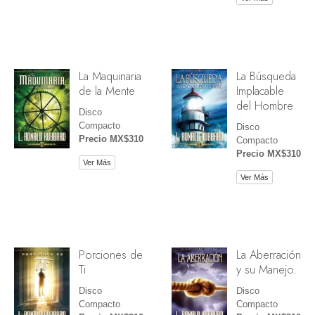
La Maquinaria
La Búsqueda
de la Mente
Implacable
del Hombre
Disco
Compacto
Disco
Precio MX$310
Compacto
Precio MX$310
Ver Más
Ver Más
Porciones de
La Aberración
Ti
y su Manejo.
Disco
Disco
Compacto
Compacto