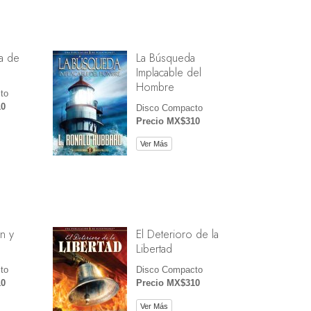
a de
La Búsqueda
Implacable del
Hombre
to
10
Disco Compacto
Precio MX$310
Ver Más
n y
El Deterioro de la
Libertad
to
Disco Compacto
10
Precio MX$310
Ver Más