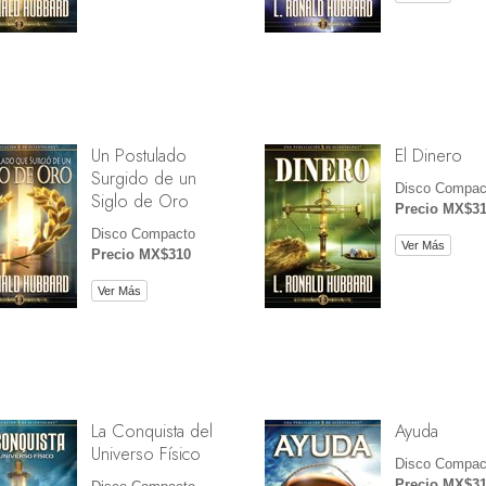
Un Postulado
El Dinero
Surgido de un
Disco Compac
Siglo de Oro
Precio MX$3
Disco Compacto
Ver Más
Precio MX$310
Ver Más
La Conquista del
Ayuda
Universo Físico
Disco Compac
Precio MX$3