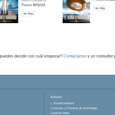
Disco Compacto
Precio MX$310
Ver Más
Ver Más
puedes decidir con cuál empezar?
Contáctanos
y un consultor 
Enlaces
L. Ronald Hubbard
Creencias y Prácticas de Scientology
Canal de Video