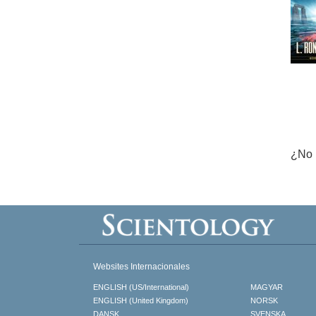
¿No 
Websites Internacionales
ENGLISH (US/International)
MAGYAR
ENGLISH (United Kingdom)
NORSK
DANSK
SVENSKA