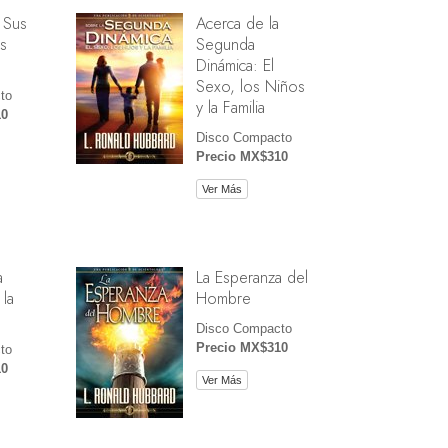
 Sus
Acerca de la
s
Segunda
Dinámica: El
Sexo, los Niños
to
y la Familia
10
Disco Compacto
Precio MX$310
Ver Más
a
La Esperanza del
 la
Hombre
Disco Compacto
Precio MX$310
to
10
Ver Más