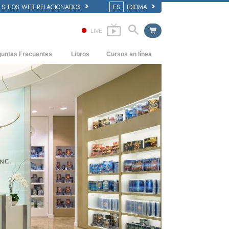
SITIOS WEB RELACIONADOS
ES
IDIOMA
LIVE
guntas Frecuentes
Libros
Cursos en línea
dentes y principios básicos
Cómo Resolver los Conflictos
Libros Iniciales
 de una Iglesia
Las Dinámicas de la Existencia
Audiolibros
anización de Scientology
Los Componentes de la Comprensión
Conferencias Introductorias
Soluciones para un Entorno Peligroso
Películas
Ayudas para Enfermedades y Lesiones
La Integridad y la Honestidad
El Matrimonio
La Escala Tonal Emocional
Respuestas a las Drogas