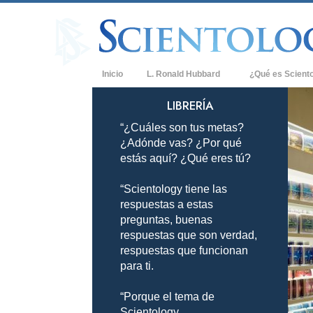
Inicio
L. Ronald Hubbard
¿Qué es Scient
Creencias y Práct
LIBRERÍA
“¿Cuáles son tus metas?
Credos y Códigos
¿Adónde vas? ¿Por qué
Qué dicen los Sci
estás aquí? ¿Qué eres tú?
Scientology
“Scientology tiene las
Conoce a un Scien
respuestas a estas
Dentro de una Igle
preguntas, buenas
respuestas que son verdad,
Los Principios Bá
respuestas que funcionan
para ti.
Una Introducción 
“Porque el tema de
Amor y Odio: ¿Qu
Scientology