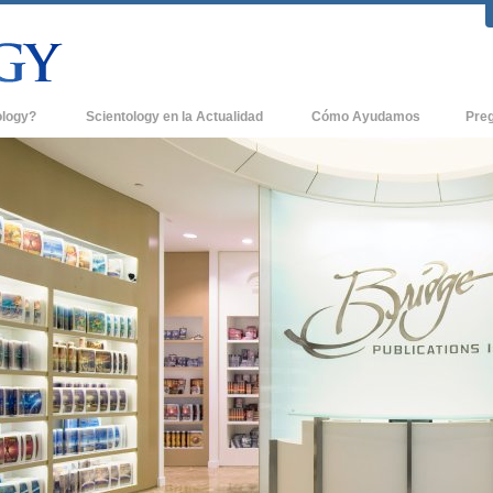
ology?
Scientology en la Actualidad
Cómo Ayudamos
Pre
icas
Iglesias de Scientology
Antece
 de Scientology
Nuevas Iglesias de Scientology
Dentro
entologists acerca de
Organizaciones Avanzadas
La Org
Base en Tierra de Flag
tologist
Freewinds
sia
Llevando Scientology al Mundo
sicos de Scientology
David Miscavige - Líder Eclesiástico de
a Dianética
Scientology
é es Grandeza?