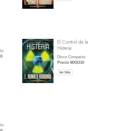
El Control de la
Histeria
to
10
Disco Compacto
Precio MX$310
Ver Más
to
10