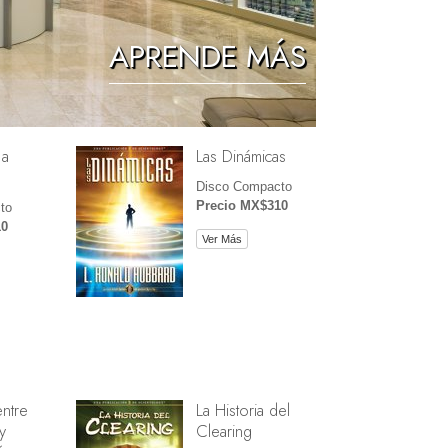
Los Niños
APRENDE MÁS
Herramientas para el Entorno Laboral
La Ética y las Condiciones
 a
Las Dinámicas
La Causa de la Supresión
Disco Compacto
Investigaciones
Precio MX$310
to
10
Los Fundamentos de la Organización
Ver Más
Los Fundamentos de las Relaciones
Públicas
Objetivos y Metas
La Tecnología de Estudio
La Comunicación
entre
La Historia del
y
Clearing