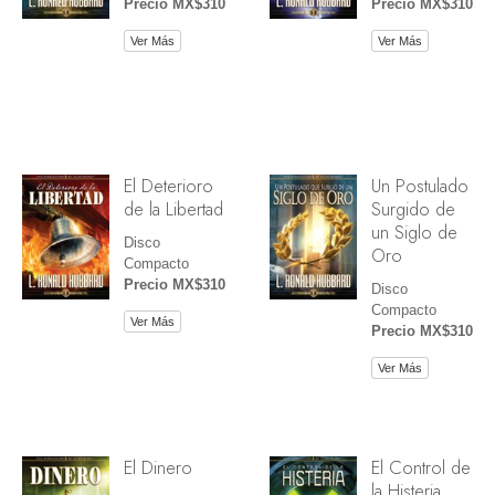
Precio MX$310
Precio MX$310
Ver Más
Ver Más
El Deterioro
Un Postulado
de la Libertad
Surgido de
un Siglo de
Disco
Oro
Compacto
Precio MX$310
Disco
Compacto
Ver Más
Precio MX$310
Ver Más
El Dinero
El Control de
la Histeria