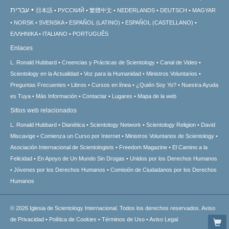
עברית
日本語
РУССКИЙ
繁體中文
NEDERLANDS
DEUTSCH
MAGYAR
NORSK
SVENSKA
ESPAÑOL (LATINO)
ESPAÑOL (CASTELLANO)
ΕΛΛΗΝΙΚA
ITALIANO
PORTUGUÊS
Enlaces
L. Ronald Hubbard
Creencias y Prácticas de Scientology
Canal de Video
Scientology en la Actualidad
Voz para la Humanidad
Ministros Voluntarios
Preguntas Frecuentes
Libros
Cursos en línea
¿Quién Soy Yo?
Nuestra Ayuda
es Tuya
Más Información
Contactar
Lugares
Mapa de la web
Sitios web relacionados
L. Ronald Hubbard
Dianética
Scientology Network
Scientology Religion
David
Miscavige
Comienza un Curso por Internet
Ministros Voluntarios de Scientology
Asociación Internacional de Scientologists
Freedom Magazine
El Camino a la
Felicidad
En Apoyo de Un Mundo Sin Drogas
Unidos por los Derechos Humanos
Jóvenes por los Derechos Humanos
Comisión de Ciudadanos por los Derechos
Humanos
© 2026
Iglesia de Scientology Internacional.
Todos los derechos reservados.
Aviso
de Privacidad
•
Política de Cookies
•
Términos de Uso
•
Aviso Legal