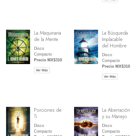
La Maquinaria
La Búsqueda
de la Mente
Implacable
del Hombre
Disco
Compacto
Disco
Precio MX$310
Compacto
Precio MX$310
Ver Más
Ver Más
Porciones de
La Aberración
Ti
y su Manejo.
Disco
Disco
Compacto
Compacto