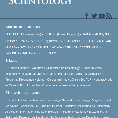
Websites Internacionales
ENGLISH (US/International)
ENGLISH (United Kingdom)
DANSK
FRANÇAIS
עברית
日本語
РУССКИЙ
繁體中文
NEDERLANDS
DEUTSCH
MAGYAR
NORSK
SVENSKA
ESPAÑOL (LATINO)
ESPAÑOL (CASTELLANO)
ΕΛΛΗΝΙΚA
ITALIANO
PORTUGUÊS
Enlaces
L. Ronald Hubbard
Creencias y Prácticas de Scientology
Canal de Video
Scientology en la Actualidad
Voz para la Humanidad
Ministros Voluntarios
Preguntas Frecuentes
Libros
Cursos en línea
¿Quién Soy Yo?
Nuestra Ayuda
es Tuya
Más Información
Contactar
Lugares
Mapa de la web
Sitios web relacionados
L. Ronald Hubbard
Dianética
Scientology Network
Scientology Religion
David
Miscavige
Comienza un Curso por Internet
Ministros Voluntarios de Scientology
Asociación Internacional de Scientologists
Freedom Magazine
El Camino a la
Felicidad
En Apoyo de Un Mundo Sin Drogas
Unidos por los Derechos Humanos