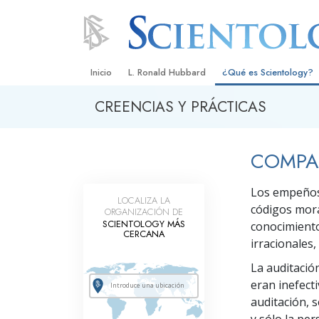
Inicio
L. Ronald Hubbard
¿Qué es Scientology?
CREENCIAS Y PRÁCTICAS
Creencias y Prácticas
Credos y Códigos de S
COMPA
Qué dicen los Scientolo
Scientology
Los empeños 
LOCALIZA LA
Conoce a un Scientolog
códigos mora
ORGANIZACIÓN DE
SCIENTOLOGY MÁS
conocimiento
Dentro de una Iglesia
CERCANA
irracionales
Los Principios Básicos 
La auditació
eran inefecti
Una Introducción a Dian
auditación, 