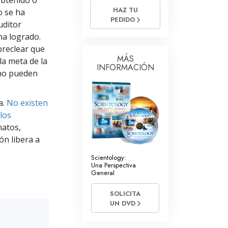
obtenido o
HAZ TU
o se ha
Respuestas a las Drogas
PEDIDO
uditor
Los Niños
ha logrado.
preclear que
Herramientas para el Entorno Laboral
MÁS
la meta de la
INFORMACIÓN
 no pueden
La Ética y las
Condiciones
La Causa de la Supresión
a.
No existen
los
Investigaciones
natos,
ón libera a
Los Fundamentos de la Organización
Scientology:
Los Fundamentos de las Relaciones
Una Perspectiva
Públicas
General
Objetivos y Metas
SOLICITA
UN DVD
La Tecnología de Estudio