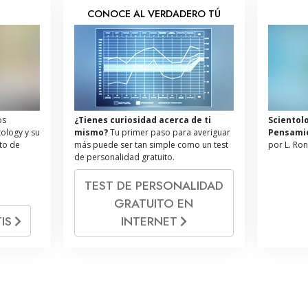
S
CONOCE AL VERDADERO TÚ
os
¿Tienes curiosidad acerca de ti
Scientol
tology y su
mismo?
Tu primer paso para averiguar
Pensami
ito de
más puede ser tan simple como un test
por L. Ro
de personalidad gratuito.
TEST DE PERSONALIDAD
GRATUITO EN
IS
INTERNET