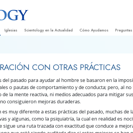
Iglesias
Scientology en la Actualidad
Cómo Ayudamos
Preguntas
Encontrar una Iglesia
Gran Inauguraciones
El Camino a la Felicidad
Antecedent
Libros I
cientology
Iglesias Ideales de Scientology
Eventos de Scientology
Applied Scholastics
Dentro de 
Audioli
RACIÓN CON OTRAS PRÁCTICAS
gists acerca de
Organizaciones Avanzadas
David Miscavige: Líder Eclesiástico de
Criminon
La Organi
Confere
Scientology
del pasado para ayudar al hombre se basaron en la imposi
Base en Tierra de Flag
Narconon
Película
ist
les o pautas de comportamiento y de conducta; pero, al no
Freewinds
La Verdad Sobre las Drogas
Servicio
 de la mente reactiva, ni medios adecuados para mitigar s
, no consiguieron mejoras duraderas.
Llevando Scientology al Mundo
Unidos por los Derechos Hum
de Scientology
n es muy diferente a estas prácticas del pasado, muchas de l
Comisión de Ciudadanos por l
vas y algunas, como la psiquiatría, la cual en realidad es noci
ética
Derechos Humanos
se sigue una ruta trazada con exactitud que conduce a mejor
Ministros Voluntarios de Scien