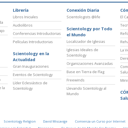
Librería
Conexión Diaria
Có
Libros Iniciales
Scientologists @life
El C
da
Audiolibros
Tecn
Scientology por Todo
ajo
Conferencias Introductorias
Refo
el Mundo
Localizador de Iglesias
Películas Introductorias
Reha
Iglesias Ideales de
La V
Scientology en la
Scientology
Der
Actualidad
Organizaciones Avanzadas
Gran Inauguraciones
Comi
Base en Tierra de Flag
Salu
Eventos de Scientology
a
Freewinds
Mini
Líder Eclesiástico de
 la
Scientology
Llevando Scientology al
CÓ
Mundo
Sal
Scientology Religion
David Miscavige
Comienza un Curso por Internet