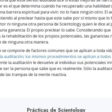
rsona que está siendo auditada dice si estas mejoras se han 
 Grandeza?
ear es el que determina cuándo ha recuperado una habilidad 
na barrera espiritual para vivir; no lo hace ningún otro. El a
stiendo al preclear hasta que este sabe por sí mismo que lo 
itor ni ninguna otra persona de Scientology quien le dice al 
una ganancia. El propio preclear lo sabe. Considerando que 
s la rehabilitación de los propios potenciales, las ganancias
e de ninguna otra manera.
n se compone de factores comunes que se aplican a toda vid
 la auditación; los mismos procedimientos se aplican a todos 
nte la auditación le devuelve al individuo sus potenciales in
e ser la persona que sabe que es realmente. Sólo la auditaci
 de las trampas de la mente reactiva.
Prácticas de Scientology