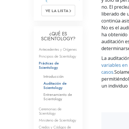
y sólo la pe
Amor y Odio: ¿Qué es
no. El precl
VE LA LISTA
liberado de u
continúa asi
No es el aud
¿QUÉ ES
ha obtenido 
SCIENTOLOGY?
auditación e
determinars
Antecedentes y Orígenes
Principios de Scientology
La auditació
Prácticas de
variables en
Scientology
casos.
Solame
Introducción
permitiéndol
Auditación de
un individuo
Scientology
Entrenamiento de
Scientology
Ceremonias de
Scientology
Ministerio de Scientology
Credos y Códigos de