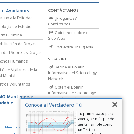
CONTÁCTANOS
mo Ayudamos
amino a la Felicidad
¿Preguntas?
Contáctanos
ología de Estudio
Opiniones sobre el
rma Criminal
Sitio Web
bilitación de Drogas
Encuentra una Iglesia
erdad Sobre las Drogas
SUSCRÍBETE
echos Humanos
Recibe el Boletín
té de Vigilancia de la
Informativo del Scientology
d Mental
Network
stros Voluntarios
Obtén el Boletín
Informativo de Scientology
MO Mantenerse
en la Actualidad
udable
Conoce al Verdadero Tú
Tu primer paso para
averiguar más puede
ser tan simple como
Ministros Voluntarios de Scientology
un Test de