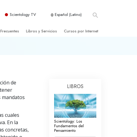
Scientology TV
Español (Latino)
 Frecuentes
Libros y Servicios
Cursos por Internet
es y principios básicos
niciales
Cómo Resolver los Conflictos
una Iglesia
bros
Las Dinámicas de la Existencia
zación de Scientology
ncias Introductorias
Los Componentes de la Comprensión
ción de
s Introductorias
Soluciones para un Entorno Peligroso
LIBROS
 tener
s Iniciales
Ayudas para Enfermedades y Lesiones
us mandatos
anos
La Integridad y la Honestidad
as cuales
os
El Matrimonio
Scientology: Los
va. En la
Fundamentos del
as concretas,
Pensamiento
La Escala Tonal Emocional
tology