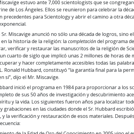
 Miscavige estuvo ante 7,000 scientologists que se congregar
rine de Los Ángeles. Ellos se reunieron para celebrar la déca
n precedentes para Scientology y abrir el camino a otra déc
exponencial.
l Sr. Miscavige anunció no sólo una década de logros, sino e
 la historia de la religión: la
completación
del programa de
r, verificar y restaurar las manuscritos de la religión de Sci
un cuarto de siglo que implicó unas 2 millones de horas de
cuperar y hacer completamente accesibles todas las palabras
L. Ronald Hubbard, constituyó “la garantía final para la per
n sí”, dijo el Mr. Miscavige.
bbard inició el programa en 1984 para proporcionar a los sc
mpleto de sus 50 años de investigación y descubrimiento ace
íritu y la vida. Los siguientes fueron años para localizar tod
y grabaciones en las ciudades donde el Sr. Hubbard escribió
 y la verificación y restauración de esos materiales. Después
secuencia:
miento de la Edad de Oro del Conocimiento en 2005 vino el e