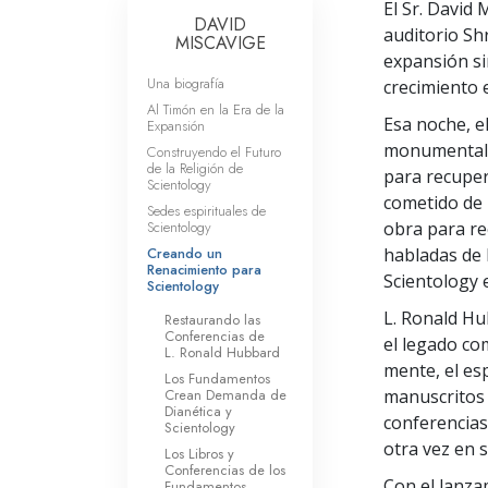
El Sr. David
DAVID
auditorio Sh
MISCAVIGE
expansión si
Una biografía
crecimiento 
Al Timón en la Era de la
Esa noche, e
Expansión
monumental en
Construyendo el Futuro
de la Religión de
para recupera
Scientology
cometido de 
Sedes espirituales de
Scientology
obra para re
Creando un
habladas de 
Renacimiento para
Scientology e
Scientology
L. Ronald Hu
Restaurando las
Conferencias de
el legado co
L. Ronald Hubbard
mente, el esp
Los Fundamentos
Crean Demanda de
manuscritos 
Dianética y
conferencias,
Scientology
otra vez en 
Los Libros y
Conferencias de los
Con el lanza
Fundamentos