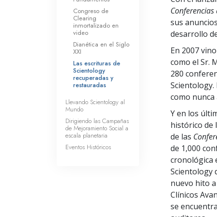
Conferencias 
Congreso de
Clearing
sus anuncios
inmortalizado en
video
desarrollo de
Dianética en el Siglo
En 2007 vino
XXI
como el Sr. 
Las escrituras de
Scientology
280 conferen
recuperadas y
Scientology.
restauradas
como nunca 
Llevando Scientology al
Mundo
Y en los últi
Dirigiendo las Campañas
histórico de
de Mejoramiento Social a
escala planetaria
de las
Confer
Eventos Históricos
de 1,000 con
cronológica e
Scientology 
nuevo hito a
Clínicos Ava
se encuentra