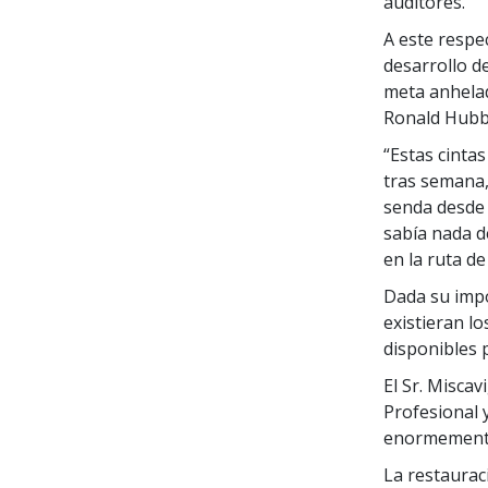
auditores.
A este respe
desarrollo d
meta anhela
Ronald Hubb
“Estas cinta
tras semana,
senda desde 
sabía nada d
en la ruta de 
Dada su impo
existieran l
disponibles p
El Sr. Misca
Profesional 
enormemente 
La restaurac