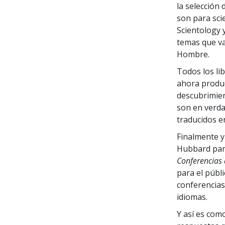
la selección
son para sci
Scientology 
temas que va
Hombre.
Todos los li
ahora produc
descubrimien
son en verda
traducidos e
Finalmente y
Hubbard para
Conferencias 
para el públ
conferencias
idiomas.
Y así es com