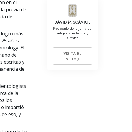
La Comunicación
on en el
da previa de
ada de
DAVID MISCAVIGE
Presidente de la Junta del
Religious Technology
l logro más
Center
 25 años
entology. El
VISITA EL
 mano de
SITIO
 escritas y
manencia de
ientologists
rca de la
os los
 e impartió
 de eso, y
streno de las