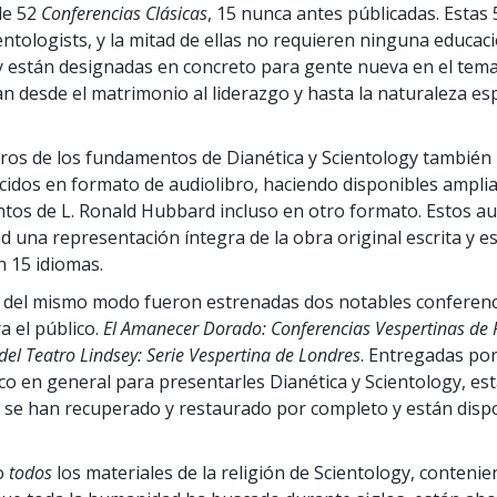
 de 52
Conferencias Clásicas
, 15 nunca antes públicadas. Estas 
entologists, y la mitad de ellas no requieren ninguna educac
y están designadas en concreto para gente nueva en el tem
n desde el matrimonio al liderazgo y hasta la naturaleza espi
bros de los fundamentos de Dianética y Scientology también
idos en formato de audiolibro, haciendo disponibles ampli
tos de L. Ronald Hubbard incluso en otro formato. Estos au
d una representación íntegra de la obra original escrita y e
n 15 idiomas.
 del mismo modo fueron estrenadas dos notables conferenci
 el público.
El Amanecer Dorado: Conferencias Vespertinas de
del Teatro Lindsey: Serie Vespertina de Londres
. Entregadas po
ico en general para presentarles Dianética y Scientology, es
 se han recuperado y restaurado por completo y están disp
o
todos
los materiales de la religión de Scientology, contenie