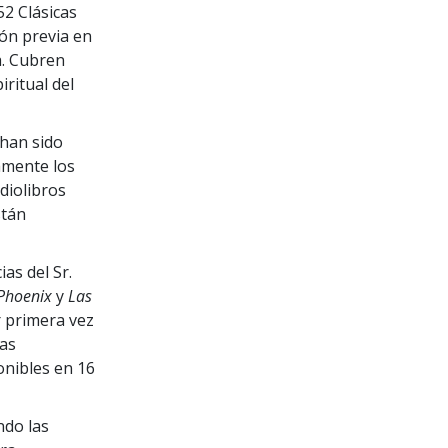
52 Clásicas
ión previa en
a. Cubren
ritual del
 han sido
amente los
diolibros
stán
as del Sr.
 Phoenix
y
Las
r primera vez
tas
onibles en 16
ndo las