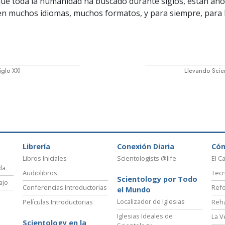
ue toda la humanidad ha buscado durante siglos, están ah
en muchos idiomas, muchos formatos, y para siempre, para 
iglo XXI
Llevando Scie
Librería
Conexión Diaria
Có
Libros Iniciales
Scientologists @life
El C
da
Audiolibros
Tecn
Scientology por Todo
ajo
Conferencias Introductorias
Refo
el Mundo
Localizador de Iglesias
Películas Introductorias
Reha
Iglesias Ideales de
La V
Scientology en la