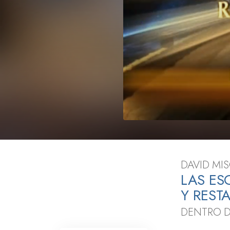
Amor y Odio: ¿Qué es
DAVID MIS
LAS ES
Y REST
DENTRO D