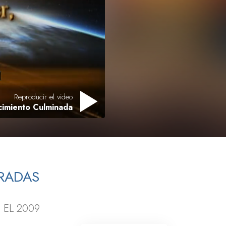
Respuestas a las Drogas
Los Niños
Herramientas para el Entorno Laboral
La Ética y las
Condiciones
Reproducir el video
La Causa de la Supresión
cimiento Culminada
Investigaciones
Los Fundamentos de la Organización
Los Fundamentos de las Relaciones
Públicas
ERADAS
Objetivos y Metas
EL 2009
La Tecnología de Estudio