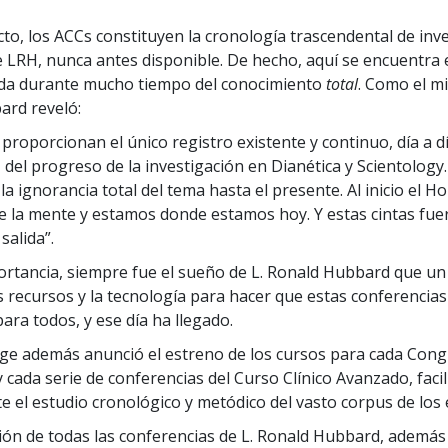
cto, los ACCs constituyen la cronología trascendental de inv
e LRH, nunca antes disponible. De hecho, aquí se encuentra e
da durante mucho tiempo del conocimiento
total
. Como el m
ard reveló:
s proporcionan el único registro existente y continuo, día a 
 del progreso de la investigación en Dianética y Scientology
la ignorancia total del tema hasta el presente. Al inicio el 
e la mente y estamos donde estamos hoy. Y estas cintas fuer
salida”.
rtancia, siempre fue el sueño de L. Ronald Hubbard que un
os recursos y la tecnología para hacer que estas conferencia
ara todos, y ese día ha llegado.
vige además anunció el estreno de los cursos para cada Con
y cada serie de conferencias del Curso Clínico Avanzado, faci
el estudio cronológico y metódico del vasto corpus de los e
ión de todas las conferencias de L. Ronald Hubbard, además