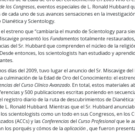
de los Congresos
, eventos especiales de L. Ronald Hubbard q
 de cada uno de sus avances sensaciones en la investigación
 Dianética y Scientology.
 el estreno que “cambiaría el mundo de Scientology para sie
Miscavige presentó los
Fundamentos
totalmente restaurados, 
cias del Sr. Hubbard que comprenden el núcleo de la religió
 Desde entonces, los scientologists han estudiado y aprendid
antes.
mos días del 2009, tuvo lugar el anuncio del Sr. Miscavige del
 la culminación de la Edad de Oro del Conocimiento: el estren
encias del Curso Clínico Avanzado
. En total, estos materiales 
ferencias y 500 publicaciones escritas poniendo en secuenci
l registro diario de la ruta de descubrimientos de Dianética 
de L. Ronald Hubbard. Mientras que el Sr. Hubbard anunciab
 los scientologists como un todo en sus Congresos, en los 
nzados (ACCs) y las
Conferencias
del
Curso Profesional
que le 
n los porqués y cómos de la
aplicación
, que fueron present