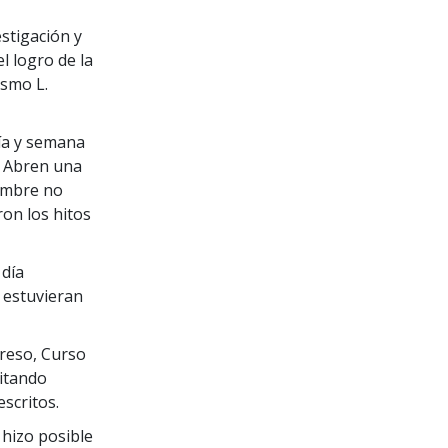
estigación y
l logro de la
ismo L.
día y semana
. Abren una
Hombre no
on los hitos
 día
s estuvieran
greso, Curso
litando
scritos.
 hizo posible