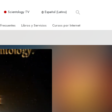
Scientology TV
Español (Latino)
 Frecuentes
Libros y Servicios
Cursos por Internet
es y principios básicos
niciales
Cómo Resolver los Conflictos
una Iglesia
bros
Las Dinámicas de la Existencia
zación de Scientology
ncias Introductorias
Los Componentes de la Comprensión
s Introductorias
Soluciones para un Entorno Peligroso
s Iniciales
Ayudas para Enfermedades y Lesiones
anos
La Integridad y la Honestidad
os
El Matrimonio
La Escala Tonal Emocional
tology