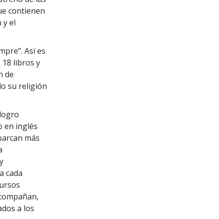
ue contienen
 y el
mpre”. Así es
18 libros y
n de
o su religión
 logro
o en inglés
abarcan más
a
y
a cada
Cursos
acompañan,
ados a los