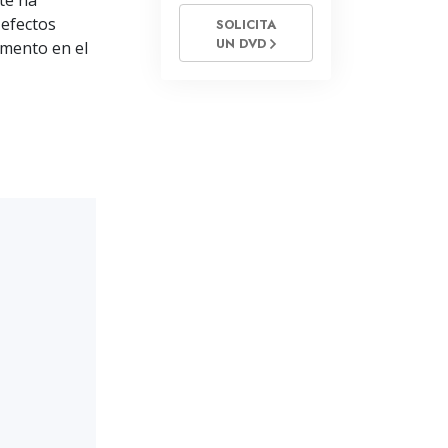
nte ha
 efectos
SOLICITA
UN DVD
umento en el