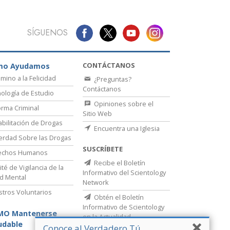
SÍGUENOS
CONTÁCTANOS
mo Ayudamos
amino a la Felicidad
¿Preguntas?
Contáctanos
ología de Estudio
Opiniones sobre el
rma Criminal
Sitio Web
bilitación de Drogas
Encuentra una Iglesia
erdad Sobre las Drogas
SUSCRÍBETE
echos Humanos
Recibe el Boletín
té de Vigilancia de la
Informativo del Scientology
d Mental
Network
stros Voluntarios
Obtén el Boletín
Informativo de Scientology
MO Mantenerse
en la Actualidad
udable
Conoce al Verdadero Tú