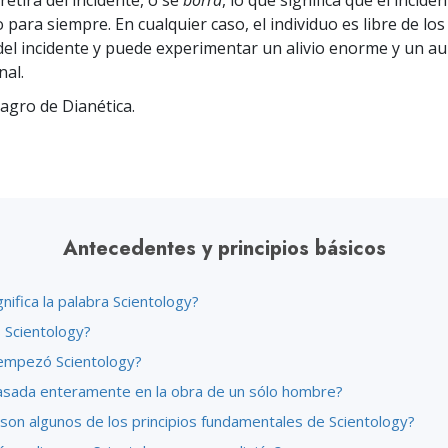
 retira del incidente, o se
borra
, lo que significa que el incide
para siempre. En cualquier caso, el individuo es libre de los
del incidente y puede experimentar un alivio enorme y un a
al.
lagro de Dianética.
Antecedentes y principios básicos
nifica la palabra Scientology?
 Scientology?
mpezó Scientology?
asada enteramente en la obra de un sólo hombre?
 son algunos de los principios fundamentales de Scientology?