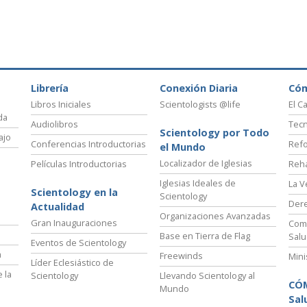
Librería
Conexión Diaria
Có
Libros Iniciales
Scientologists @life
El C
da
Audiolibros
Tecn
Scientology por Todo
ajo
Conferencias Introductorias
Refo
el Mundo
Localizador de Iglesias
Películas Introductorias
Reha
Iglesias Ideales de
La V
Scientology en la
Scientology
Der
Actualidad
Organizaciones Avanzadas
Gran Inauguraciones
Comi
Base en Tierra de Flag
Salu
Eventos de Scientology
a
Freewinds
Mini
Líder Eclesiástico de
 la
Scientology
Llevando Scientology al
CÓ
Mundo
Sal