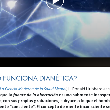
 Grandeza?
 FUNCIONA DIANÉTICA?
 La Ciencia Moderna de la Salud Mental
, L. Ronald Hubbard esc
que la
fuente de la aberración
es una submente insospe
e, con sus propias grabaciones, subyace a lo que el hom
ente “consciente”. El concepto de mente inconsciente s