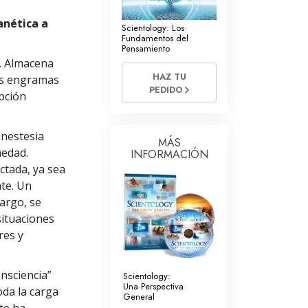
La Comunicación
anética a
Scientology: Los
Fundamentos del
Pensamiento
. Almacena
HAZ TU
s engramas
PEDIDO
epción
anestesia
MÁS
medad.
INFORMACIÓN
ctada, ya sea
nte. Un
bargo, se
situaciones
res y
onsciencia”
Scientology:
Una Perspectiva
oda la carga
General