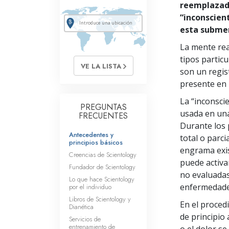
reemplazado
“inconscien
esta submen
La mente re
tipos partic
VE LA LISTA
son un regis
presente en 
La “inconsci
PREGUNTAS
usada en una
FRECUENTES
Durante los 
Antecedentes y
total o parci
principios básicos
engrama exis
Creencias de Scientology
puede activa
Fundador de Scientology
no evaluadas
Lo que hace Scientology
enfermedade
por el individuo
Libros de Scientology y
En el procedi
Dianética
de principio
Servicios de
entrenamiento de