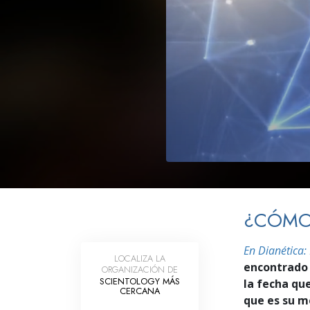
Amor y Odio: ¿Qué es
¿CÓMO
En Dianética:
LOCALIZA LA
encontrado 
ORGANIZACIÓN DE
SCIENTOLOGY MÁS
la fecha qu
CERCANA
que es su m