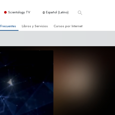
Scientology TV
Español (Latino)
 Frecuentes
Libros y Servicios
Cursos por Internet
es y principios básicos
niciales
Cómo Resolver los Conflictos
una Iglesia
bros
Las Dinámicas de la Existencia
zación de Scientology
ncias Introductorias
Los Componentes de la Comprensión
s Introductorias
Soluciones para un Entorno Peligroso
s Iniciales
Ayudas para Enfermedades y Lesiones
anos
La Integridad y la Honestidad
os
El Matrimonio
La Escala Tonal Emocional
tology