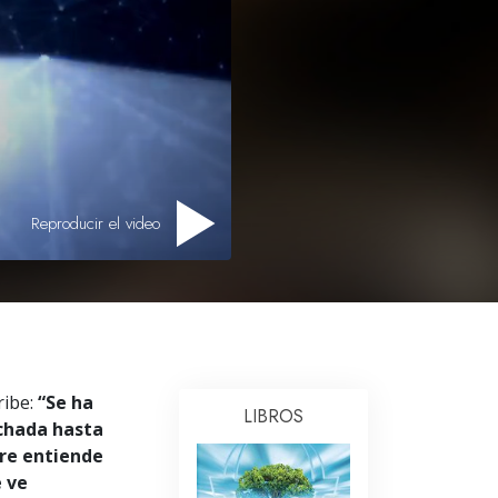
Respuestas a las Drogas
Los Niños
Herramientas para el Entorno Laboral
La Ética y las
Condiciones
La Causa de la Supresión
Reproducir el video
Investigaciones
Los Fundamentos de la Organización
Los Fundamentos de las Relaciones
Públicas
ribe:
“Se ha
Objetivos y Metas
LIBROS
chada hasta
bre entiende
La Tecnología de Estudio
e ve