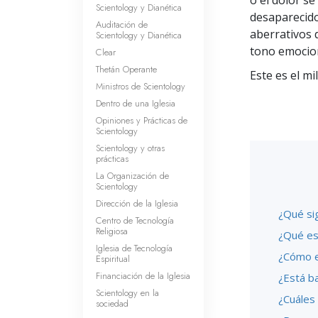
o el dolor se
Scientology y Dianética
desaparecido 
Auditación de
aberrativos 
Scientology y Dianética
tono emocion
Clear
Thetán Operante
Este es el mi
Ministros de Scientology
Dentro de una Iglesia
Opiniones y Prácticas de
Scientology
Scientology y otras
prácticas
La Organización de
Scientology
Dirección de la Iglesia
¿Qué sig
Centro de Tecnología
Religiosa
¿Qué es
Iglesia de Tecnología
¿Cómo e
Espiritual
Financiación de la Iglesia
¿Está b
Scientology en la
¿Cuáles
sociedad