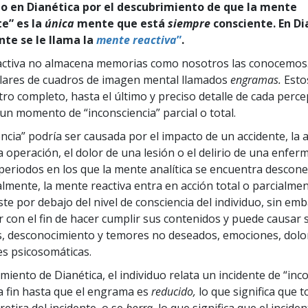
 en Dianética por el descubrimiento de que la mente
te” es la
única
mente que está
siempre
consciente. En Di
te se le llama la
mente reactiva
”
.
activa no almacena memorias como nosotros las conocemos
ulares de cuadros de imagen mental llamados
engramas.
Esto
tro completo, hasta el último y preciso detalle de cada perc
un momento de “inconsciencia” parcial o total.
encia” podría ser causada por el impacto de un accidente, la 
 operación, el dolor de una lesión o el delirio de una enfer
periodos en los que la mente analítica se encuentra descone
almente, la mente reactiva entra en acción total o parcialme
te por debajo del nivel de consciencia del individuo, sin em
r con el fin de hacer cumplir sus contenidos y puede causar 
, desconocimiento y temores no deseados, emociones, dolo
s psicosomáticas.
miento de Dianética, el individuo relata un incidente de “inc
 a fin hasta que el engrama es
reducido,
lo que significa que t