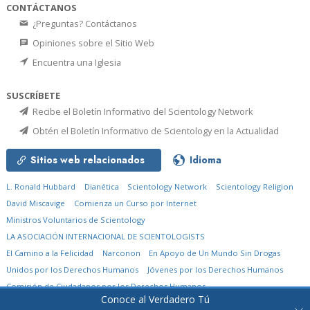
CONTÁCTANOS
¿Preguntas? Contáctanos
Opiniones sobre el Sitio Web
Encuentra una Iglesia
SUSCRÍBETE
Recibe el Boletín Informativo del Scientology Network
Obtén el Boletín Informativo de Scientology en la Actualidad
Sitios web relacionados
Idioma
L. Ronald Hubbard
Dianética
Scientology Network
Scientology Religion
David Miscavige
Comienza un Curso por Internet
Ministros Voluntarios de Scientology
LA ASOCIACIÓN INTERNACIONAL DE SCIENTOLOGISTS
El Camino a la Felicidad
Narconon
En Apoyo de Un Mundo Sin Drogas
Unidos por los Derechos Humanos
Jóvenes por los Derechos Humanos
Comisión de Ciudadanos por los Derechos Humanos
Conoce al Verdadero Tú
© 2026
Church of Scientology International.
Todos los derechos reservados.