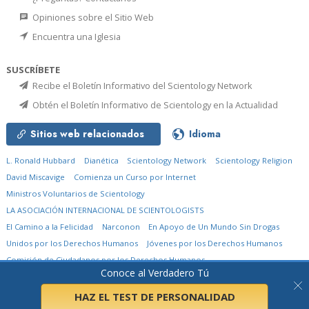
Opiniones sobre el Sitio Web
Encuentra una Iglesia
SUSCRÍBETE
Recibe el Boletín Informativo del Scientology Network
Obtén el Boletín Informativo de Scientology en la Actualidad
Sitios web relacionados
Idioma
L. Ronald Hubbard
Dianética
Scientology Network
Scientology Religion
David Miscavige
Comienza un Curso por Internet
Ministros Voluntarios de Scientology
LA ASOCIACIÓN INTERNACIONAL DE SCIENTOLOGISTS
El Camino a la Felicidad
Narconon
En Apoyo de Un Mundo Sin Drogas
Unidos por los Derechos Humanos
Jóvenes por los Derechos Humanos
Comisión de Ciudadanos por los Derechos Humanos
Conoce al Verdadero Tú
© 2026
Church of Scientology International.
Todos los derechos reservados.
Aviso de privacidad
•
Política de cookies
•
Términos de uso
•
Aviso legal
HAZ EL TEST DE PERSONALIDAD