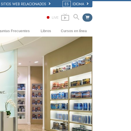
SITIOS WEB RELACIONADOS
ES
IDIOMA
LIVE
guntas Frecuentes
Libros
Cursos en línea
dentes y principios básicos
Cómo Resolver los Conflictos
Libros Iniciales
 de una Iglesia
Las Dinámicas de la Existencia
Audiolibros
anización de Scientology
Los Componentes de la Comprensión
Conferencias Introductorias
Soluciones para un Entorno Peligroso
Películas
Ayudas para Enfermedades y Lesiones
La Integridad y la Honestidad
El Matrimonio
La Escala Tonal Emocional
Respuestas a las Drogas