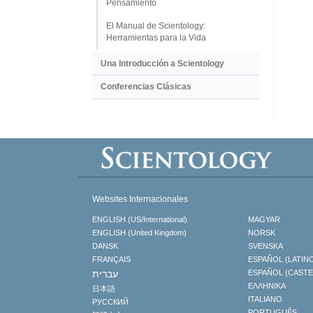
Pensamiento
El Manual de Scientology:
Herramientas para la Vida
Una Introducción a Scientology
Conferencias Clásicas
Websites Internacionales
ENGLISH (US/International)
MAGYAR
ENGLISH (United Kingdom)
NORSK
DANSK
SVENSKA
FRANÇAIS
ESPAÑOL (LATIN
עברית
ESPAÑOL (CAST
ΕΛΛΗΝΙΚA
日本語
ITALIANO
РУССКИЙ
PORTUGUÊS