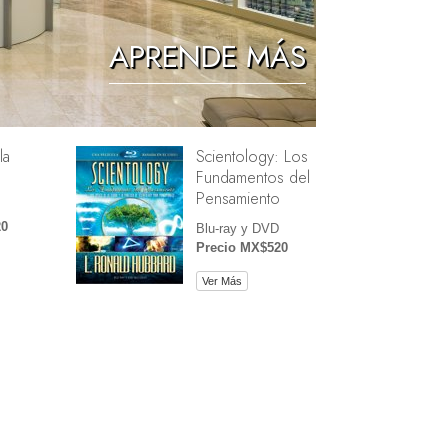
Los Niños
APRENDE MÁS
Herramientas para el Entorno Laboral
La Ética y las Condiciones
la
Scientology: Los
La Causa de la Supresión
Fundamentos del
Investigaciones
Pensamiento
20
Los Fundamentos de la Organización
Blu-ray y DVD
Precio MX$520
Los Fundamentos de las Relaciones
Públicas
Ver Más
Objetivos y Metas
La Tecnología de Estudio
La Comunicación
e