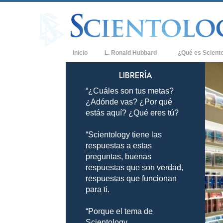
Inicio
L. Ronald Hubbard
¿Qué es Scient
Creencias y Práct
LIBRERÍA
“¿Cuáles son tus metas?
Credos y Códigos
¿Adónde vas? ¿Por qué
Qué dicen los Sci
estás aquí? ¿Qué eres tú?
Scientology
“Scientology tiene las
Conoce a un Scien
respuestas a estas
Dentro de una Igle
preguntas, buenas
respuestas que son verdad,
Los Principios Bá
respuestas que funcionan
para ti.
Una Introducción 
“Porque el tema de
Amor y Odio: ¿Qu
Scientology