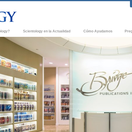
ology?
Scientology en la Actualidad
Cómo Ayudamos
Pre
icas
Iglesias de Scientology
Antece
 de Scientology
Nuevas Iglesias de Scientology
Dentro
entologists acerca de
Organizaciones Avanzadas
La Org
Base en Tierra de Flag
tologist
Freewinds
sia
Llevando Scientology al Mundo
sicos de Scientology
David Miscavige - Líder Eclesiástico de
a Dianética
Scientology
é es Grandeza?