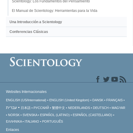
Scientology: Los Fundamentos del Pensamiento
El Manual de Scientology: Herramientas para la Vida
Una Introducción a Scientology
Conferencias Clásicas
Websites Internacionales
ENGLISH (US/International)
ENGLISH (United Kingdom)
DANSK
FRANÇAIS
עברית
日本語
РУССКИЙ
繁體中文
NEDERLANDS
DEUTSCH
MAGYAR
NORSK
SVENSKA
ESPAÑOL (LATINO)
ESPAÑOL (CASTELLANO)
ΕΛΛΗΝΙΚA
ITALIANO
PORTUGUÊS
Enlaces