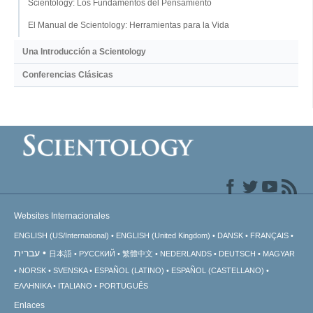
Scientology: Los Fundamentos del Pensamiento
El Manual de Scientology: Herramientas para la Vida
Una Introducción a Scientology
Conferencias Clásicas
Websites Internacionales
ENGLISH (US/International)
ENGLISH (United Kingdom)
DANSK
FRANÇAIS
עברית
日本語
РУССКИЙ
繁體中文
NEDERLANDS
DEUTSCH
MAGYAR
NORSK
SVENSKA
ESPAÑOL (LATINO)
ESPAÑOL (CASTELLANO)
ΕΛΛΗΝΙΚA
ITALIANO
PORTUGUÊS
Enlaces