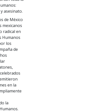
Humanos:
 y asesinato.
os de México
ts mexicanos
o radical en
hos Humanos
por los
ampaña de
chos
lar
atones,
 celebrados
 emitieron
nes en la
 ampliamente
do la
s Humanos.