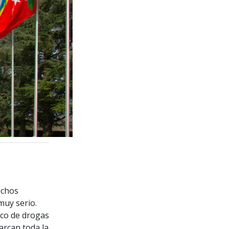
echos
uy serio.
ico de drogas
arcan toda la