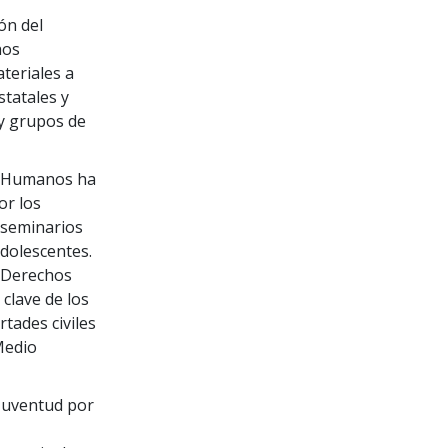
ón del
hos
teriales a
tatales y
 y grupos de
s Humanos ha
or los
seminarios
adolescentes.
s Derechos
lave de los
tades civiles
Medio
 Juventud por