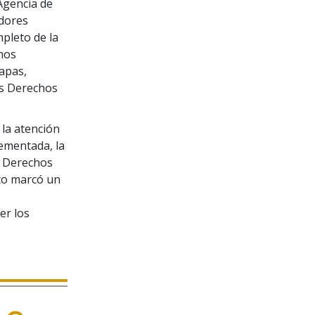
Agencia de
adores
pleto de la
hos
apas,
os Derechos
la atención
ementada, la
s Derechos
nto marcó un
er los