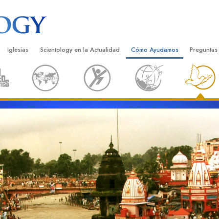
Iglesias
Scientology en la Actualidad
Cómo Ayudamos
Preguntas
Encontrar una Iglesia
Gran Inauguraciones
El Camino a la Felicidad
Antecedent
Libros I
cientology
Iglesias Ideales de Scientology
Eventos de Scientology
Applied Scholastics
Dentro de 
Audioli
gists acerca de
Organizaciones Avanzadas
David Miscavige: Líder Eclesiástico de
Criminon
La Organi
Confere
Scientology
Base en Tierra de Flag
Narconon
Película
ist
Freewinds
La Verdad Sobre las Drogas
Servicio
Llevando Scientology al Mundo
Unidos por los Derechos Hum
de Scientology
Comisión de Ciudadanos por l
ética
Derechos Humanos
Ministros Voluntarios de Scien