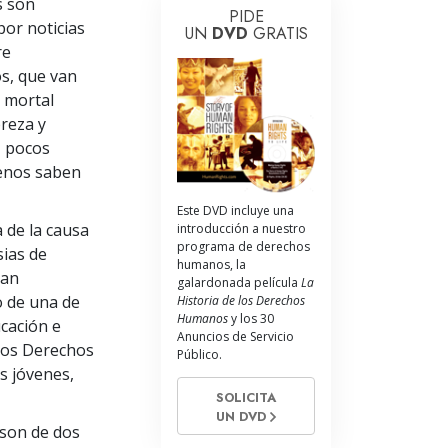
La Comunicación
s son
PIDE
or noticias
UN
DVD
GRATIS
re
s, que van
 mortal
reza y
, pocos
enos saben
Este DVD incluye una
 de la causa
introducción a nuestro
programa de derechos
sias de
humanos, la
can
galardonada película
La
o de una de
Historia de los Derechos
Humanos
y los 30
ucación e
Anuncios de Servicio
 los Derechos
Público.
s jóvenes,
SOLICITA
UN DVD
 son de dos