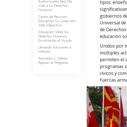
Audiovisuales Para Dar
tipos: enseñ
Vida a los Derechos
significativa
Humanos
gobiernos de
Centro de Recursos
Educativos En Línea Sitio
Universal de
Web Interactivo
de Derechos 
Educación Sobre los
educación s
Derechos Humanos
Envolviendo el Mundo
Unidos por 
Llevando Soluciones a
Millones
múltiples ac
Asociados y Líderes
permiten el a
Apoyan el Programa
programas so
cívicos y co
fuerzas arm