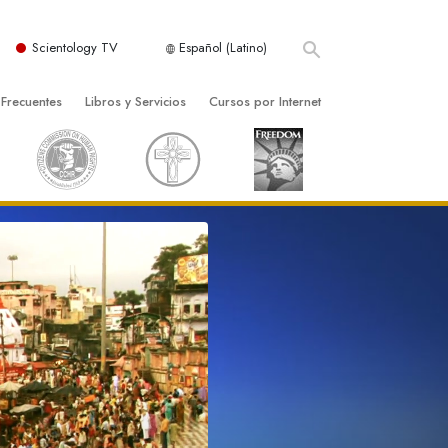
Scientology TV
Español (Latino)
 Frecuentes
Libros y Servicios
Cursos por Internet
es y principios básicos
niciales
Cómo Resolver los Conflictos
una Iglesia
bros
Las Dinámicas de la Existencia
zación de Scientology
ncias Introductorias
Los Componentes de la Comprensión
s Introductorias
Soluciones para un Entorno Peligroso
s Iniciales
Ayudas para Enfermedades y Lesiones
anos
La Integridad y la Honestidad
os
El Matrimonio
La Escala Tonal Emocional
tology