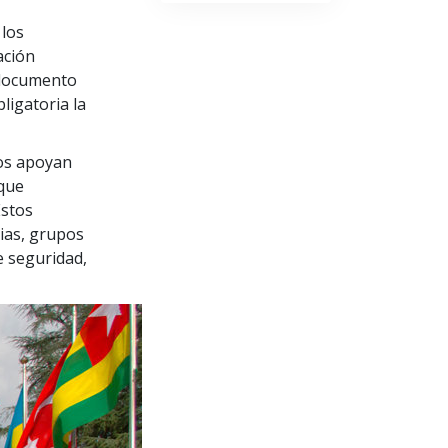
 los
ación
 documento
igatoria la
os apoyan
 que
Estos
ias, grupos
e seguridad,