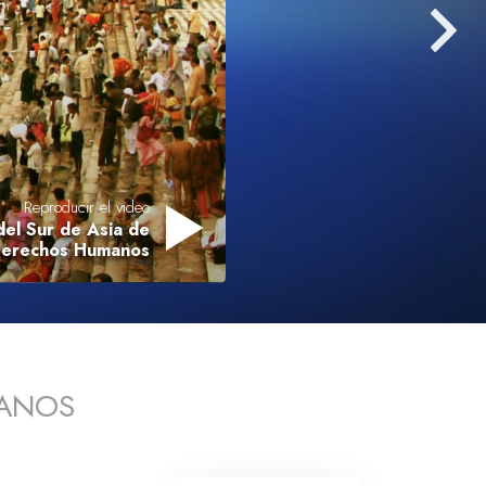
Respuestas a las Drogas
Los Niños
Herramientas para el Entorno Laboral
La Ética y las
Condiciones
Reproducir el video
La Causa de la Supresión
el Sur de Asia de
 Derechos Humanos
Investigaciones
Los Fundamentos de la Organización
Los Fundamentos de las Relaciones
Públicas
MANOS
Objetivos y Metas
La Tecnología de Estudio