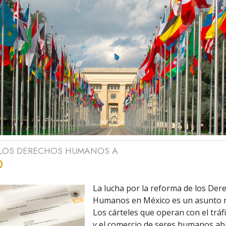
LOS DERECHOS HUMANOS A
O
La lucha por la reforma de los Der
Humanos en México es un asunto m
Los cárteles que operan con el tráf
y el comercio de seres humanos ab