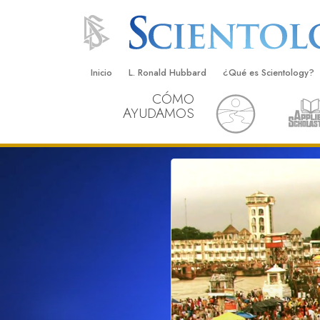
Inicio
L. Ronald Hubbard
¿Qué es Scientology?
CÓMO
Creencias y Prácticas
AYUDAMOS
Credos y Códigos de S
Qué dicen los Scientolo
Scientology
Conoce a un Scientolog
Dentro de una Iglesia
Los Principios Básicos 
Una Introducción a Dian