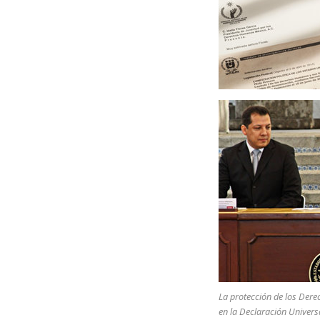
La protección de los De
en la Declaración Univer