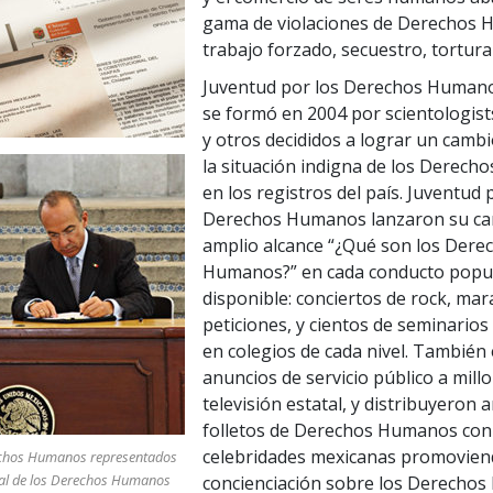
gama de violaciones de Derechos 
trabajo forzado, secuestro, tortura
Juventud por los Derechos Human
se formó en 2004 por scientologis
y otros decididos a lograr un cambi
la situación indigna de los Derec
en los registros del país. Juventud 
Derechos Humanos lanzaron su c
amplio alcance “¿Qué son los Dere
Humanos?” en cada conducto popu
disponible: conciertos de rock, mar
peticiones, y cientos de seminarios
en colegios de cada nivel. También
anuncios de servicio público a millo
televisión estatal, y distribuyeron
folletos de Derechos Humanos con
celebridades mexicanas promovien
rechos Humanos representados
sal de los Derechos Humanos
concienciación sobre los Derecho