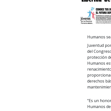
Humanos sea
Juventud por
del Congreso
protección d
Humanos está
renacimient
proporciona
derechos bás
mantenimient
“Es un honor
Humanos de E