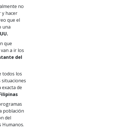
nalmente no
 y hacer
eo que el
o una
.UU.
ón que
van a ir los
tante del
 todos los
s situaciones
a exacta de
ilipinas
e programas
la población
ón del
os Humanos.