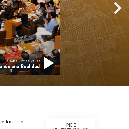
Respuestas a las Drogas
Los Niños
Herramientas para el Entorno Laboral
La Ética y las
Condiciones
La Causa de la Supresión
Reproducir el video
anos una Realidad
Investigaciones
Los Fundamentos de la Organización
Los Fundamentos de las Relaciones
Públicas
Objetivos y Metas
La Tecnología de Estudio
a educación
PIDE