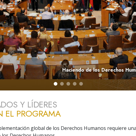
 Grandeza?
Haciendo de los Derechos Hum
DOS Y LÍDERES
N EL PROGRAMA
mplementación global de los Derechos Humanos requiere un
e los Derechos Humanos.