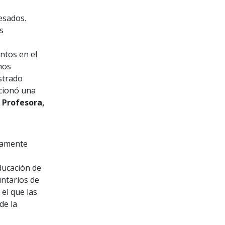
esados.
s
tos en el
hos
strado
cionó una
 Profesora,
adamente
ducación de
untarios de
 el que las
de la