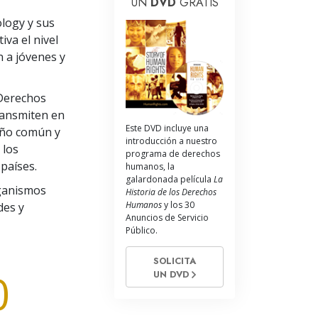
UN
DVD
GRATIS
La Comunicación
ology y sus
va el nivel
 a jóvenes y
 Derechos
ransmiten en
Este DVD incluye una
año común y
introducción a nuestro
 los
programa de derechos
países.
humanos, la
galardonada película
La
rganismos
Historia de los Derechos
Humanos
y los 30
des y
Anuncios de Servicio
Público.
SOLICITA
0
UN DVD