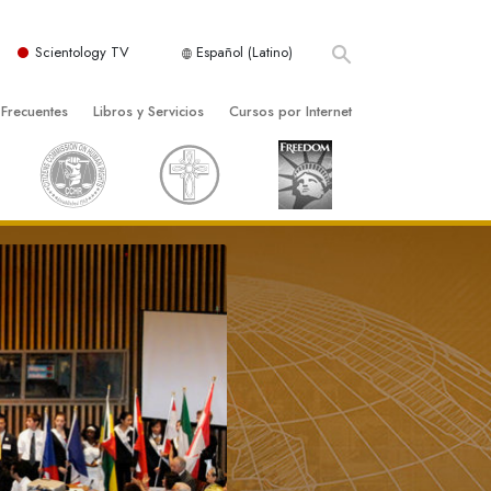
Scientology TV
Español (Latino)
 Frecuentes
Libros y Servicios
Cursos por Internet
es y principios básicos
niciales
Cómo Resolver los Conflictos
una Iglesia
bros
Las Dinámicas de la Existencia
zación de Scientology
ncias Introductorias
Los Componentes de la Comprensión
s Introductorias
Soluciones para un Entorno Peligroso
s Iniciales
Ayudas para Enfermedades y Lesiones
anos
La Integridad y la Honestidad
os
El Matrimonio
La Escala Tonal Emocional
tology