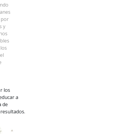
undo
lanes
 por
s y
chos
bles
 los
el
e
r los
educar a
a de
resultados.