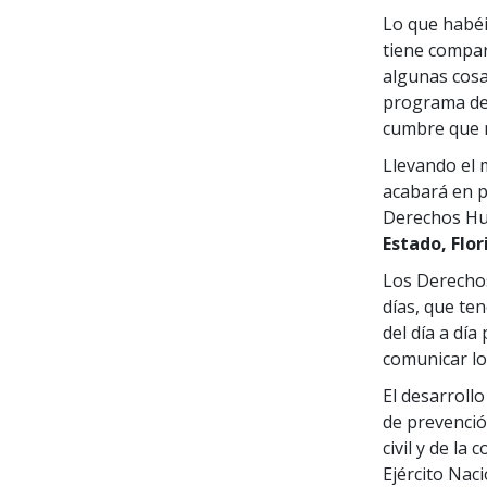
Lo que habé
tiene compar
algunas cosa
programa de 
cumbre que 
Llevando el 
acabará en p
Derechos Hum
Estado, Flor
Los Derechos
días, que te
del día a dí
comunicar l
El desarroll
de prevención
civil y de l
Ejército Nac