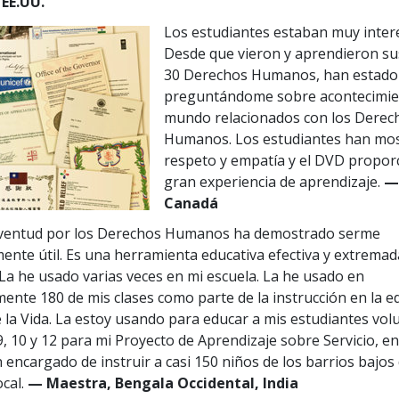
EE.UU.
Los estudiantes estaban muy inter
Desde que vieron y aprendieron su
30 Derechos Humanos, han estado
preguntándome sobre acontecimien
mundo relacionados con los Derec
Humanos. Los estudiantes han mo
respeto y empatía y el DVD propor
gran experiencia de aprendizaje.
—
Canadá
uventud por los Derechos Humanos ha demostrado serme
ente útil. Es una herramienta educativa efectiva y extrem
 La he usado varias veces en mi escuela. La he usado en
nte 180 de mis clases como parte de la instrucción en la e
 la Vida. La estoy usando para educar a mis estudiantes vol
 9, 10 y 12 para mi Proyecto de Aprendizaje sobre Servicio, en
 encargado de instruir a casi 150 niños de los barrios bajos 
cal.
— Maestra, Bengala Occidental, India