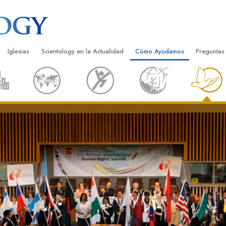
Iglesias
Scientology en la Actualidad
Cómo Ayudamos
Preguntas
Encontrar una Iglesia
Gran Inauguraciones
El Camino a la Felicidad
Antecedent
Libros I
cientology
Iglesias Ideales de Scientology
Eventos de Scientology
Applied Scholastics
Dentro de 
Audioli
gists acerca de
Organizaciones Avanzadas
David Miscavige: Líder Eclesiástico de
Criminon
La Organi
Confere
Scientology
Base en Tierra de Flag
Narconon
Película
ist
Freewinds
La Verdad Sobre las Drogas
Servicio
Llevando Scientology al Mundo
Unidos por los Derechos Hum
de Scientology
Comisión de Ciudadanos por l
ética
Derechos Humanos
Ministros Voluntarios de Scien