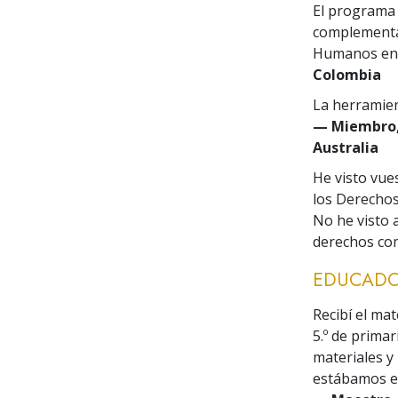
El programa 
complementa
Humanos en 
Colombia
La herramien
— Miembro, 
Australia
He visto vu
los Derechos
No he visto 
derechos com
EDUCADO
Recibí el ma
5.º de prim
materiales y
estábamos en