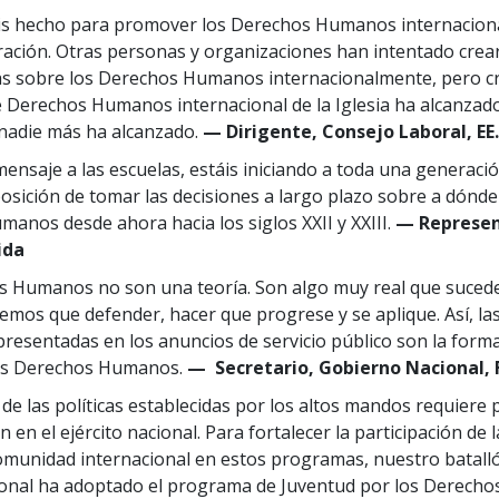
is hecho para promover los Derechos Humanos internacio
ación. Otras personas y organizaciones han intentado crear
s sobre los Derechos Humanos internacionalmente, pero cr
Derechos Humanos internacional de la Iglesia ha alcanzad
nadie más ha alcanzado.
— Dirigente, Consejo Laboral, EE
mensaje a las escuelas, estáis iniciando a toda una generaci
osición de tomar las decisiones a largo plazo sobre a dónde 
anos desde ahora hacia los siglos XXII y XXIII.
— Represen
ida
 Humanos no son una teoría. Son algo muy real que sucede
nemos que defender, hacer que progrese y se aplique. Así, la
a presentadas en los anuncios de servicio público son la form
os Derechos Humanos.
— Secretario, Gobierno Nacional, F
o de las políticas establecidas por los altos mandos requier
 en el ejército nacional. Para fortalecer la participación de 
a comunidad internacional en estos programas, nuestro batall
ional ha adoptado el programa de Juventud por los Derech