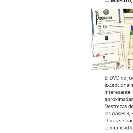
— Maestro, 
El DVD de J
excepcionalm
interesante.
aproximadame
Destrezas de
las clases 8,
chicas se han
comunidad lo