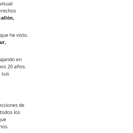
visual
erechos
allón,
ue he visto.
ur,
ajando en
mos 20 años.
e sus
ecciones de
todos los
que
nos.