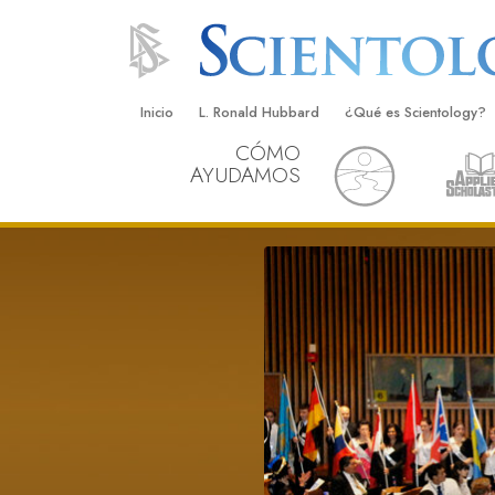
Inicio
L. Ronald Hubbard
¿Qué es Scientology?
CÓMO
Creencias y Prácticas
AYUDAMOS
Credos y Códigos de S
Qué dicen los Scientolo
Scientology
Conoce a un Scientolog
Dentro de una Iglesia
Los Principios Básicos 
Una Introducción a Dian