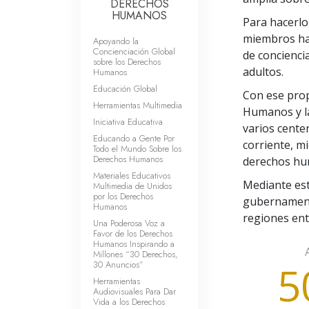
DERECHOS
HUMANOS
Para hacerlo
miembros han
Apoyando la
Concienciación Global
de concienci
sobre los Derechos
adultos.
Humanos
Educación Global
Con ese prop
Herramientas Multimedia
Humanos y la
Iniciativa Educativa
varios cente
Educando a Gente Por
corriente, m
Todo el Mundo Sobre los
Derechos Humanos
derechos hum
Materiales Educativos
Mediante es
Multimedia de Unidos
por los Derechos
gubernament
Humanos
regiones ent
Una Poderosa Voz a
Favor de los Derechos
Humanos Inspirando a
Millones “30 Derechos,
5
30 Anuncios”
Herramientas
Audiovisuales Para Dar
Vida a los Derechos