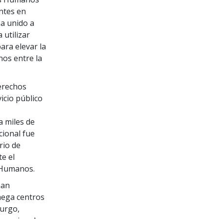
ntes en
ha unido a
utilizar
ara elevar la
os entre la
Derechos
icio público
 miles de
cional fue
rio de
e el
 Humanos.
han
mega centros
burgo,