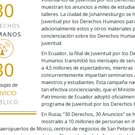
30
muestran los anuncios a miles de estudia
talleres. La ciudad de Johannesburgo se 
Juventud por los Derechos Humanos para 
ECHOS
adicionalmente estos y otros materiales p
MANOS
concienciación sobre los Derechos Human
juventud.
En Ecuador, la filial de Juventud por los 
30
Humanos transmitió los mensajes de serv
a 4,5 millones de espectadores, mientras
concurrentemente impartían seminarios a
maestros y estudiantes. Esta campaña na
sajes de
tan efectiva concienciando, que el Ministe
RVICIO
Patrimonio de Ecuador adoptó oficialment
BLICO
programa de Juventud por los Derechos
En Rusia, “30 Derechos, 30 Anuncios” se 
mostrado a 10 millones de personas en 
 aeropuertos de Moscú, centros de negocios de San Peters