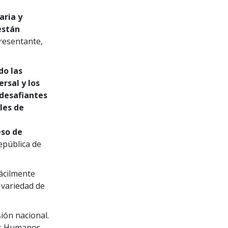
aria y
están
esentante,
do las
rsal y los
 desafiantes
les de
eso de
epública de
fácilmente
 variedad de
sión nacional.
os Humanos