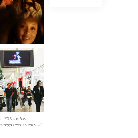
co “30 Derechos,
un mega centro comercial