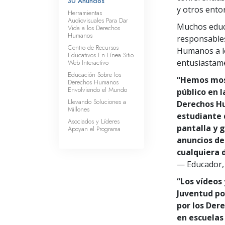
30 Anuncios”
y otros ento
Herramientas
Audiovisuales Para Dar
Muchos educ
Vida a los Derechos
Humanos
responsables
Centro de Recursos
Humanos a l
Educativos En Línea Sitio
entusiastame
Web Interactivo
Educación Sobre los
“Hemos most
Derechos Humanos
Envolviendo el Mundo
público en l
Llevando Soluciones a
Derechos H
Millones
estudiante 
Asociados y Líderes
pantalla y 
Apoyan el Programa
anuncios de
cualquiera d
— Educador, 
“Los vídeos 
Juventud po
por los Der
en escuelas 