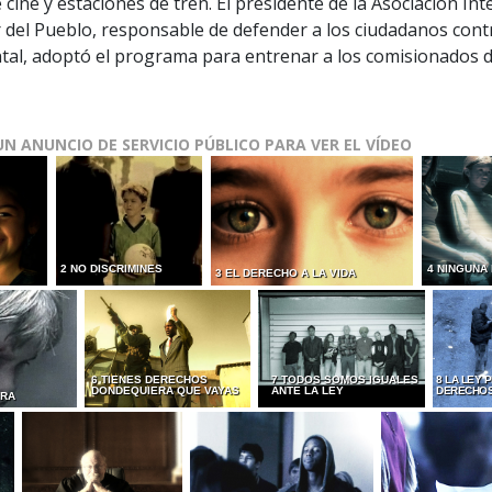
 cine y estaciones de tren. El presidente de la Asociación In
 del Pueblo, responsable de defender a los ciudadanos cont
al, adoptó el programa para entrenar a los comisionados 
UN ANUNCIO DE SERVICIO PÚBLICO PARA VER EL VÍDEO
2 NO DISCRIMINES
4 NINGUNA
3 EL DERECHO A LA VIDA
6 TIENES DERECHOS
7 TODOS SOMOS IGUALES
8 LA LEY 
DONDEQUIERA QUE VAYAS
ANTE LA LEY
DERECHO
URA