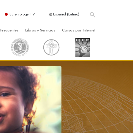
Scientology TV
Español (Latino)
 Frecuentes
Libros y Servicios
Cursos por Internet
es y principios básicos
niciales
Cómo Resolver los Conflictos
una Iglesia
bros
Las Dinámicas de la Existencia
zación de Scientology
ncias Introductorias
Los Componentes de la Comprensión
s Introductorias
Soluciones para un Entorno Peligroso
s Iniciales
Ayudas para Enfermedades y Lesiones
anos
La Integridad y la Honestidad
os
El Matrimonio
La Escala Tonal Emocional
tology