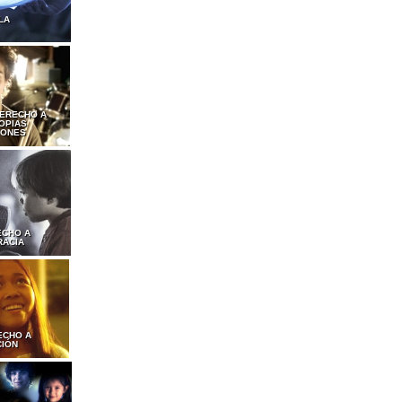
LA
DERECHO A
OPIAS
IONES
ECHO A
RACIA
ECHO A
CIÓN