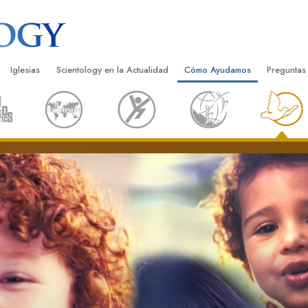
Iglesias
Scientology en la Actualidad
Cómo Ayudamos
Preguntas
Encontrar una Iglesia
Gran Inauguraciones
El Camino a la Felicidad
Antecedent
Libros I
cientology
Iglesias Ideales de Scientology
Eventos de Scientology
Applied Scholastics
Dentro de 
Audioli
gists acerca de
Organizaciones Avanzadas
David Miscavige: Líder Eclesiástico de
Criminon
La Organi
Confere
Scientology
Base en Tierra de Flag
Narconon
Película
ist
Freewinds
La Verdad Sobre las Drogas
Servicio
Llevando Scientology al Mundo
Unidos por los Derechos Hum
de Scientology
Comisión de Ciudadanos por l
ética
Derechos Humanos
Ministros Voluntarios de Scien