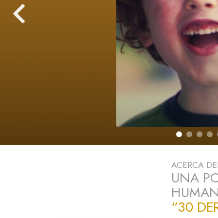
Amor y Odio: ¿Qué es
ACERCA D
UNA PO
HUMANO
“30 DE