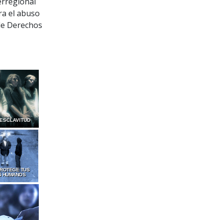
terregional
ra el abuso
de Derechos
 ESCLAVITUD
PROTEGE TUS
S HUMANOS