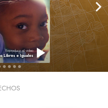
Respuestas a las Drogas
Los Niños
Herramientas para el Entorno Laboral
La Ética y las
Condiciones
La Causa de la Supresión
Reproducir el video
 Libres e Iguales
Investigaciones
Los Fundamentos de la Organización
Los Fundamentos de las Relaciones
Públicas
RECHOS
Objetivos y Metas
La Tecnología de Estudio