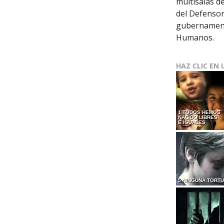
multisalas de
del Defensor
gubernament
Humanos.
HAZ CLIC EN 
1 TODOS HEMOS
NACIDO LIBRES
E IGUALES
5 NINGUNA TORT