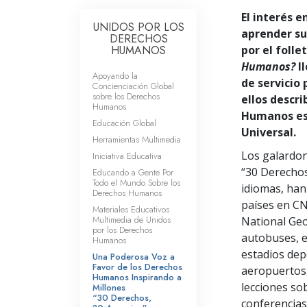
El interés 
UNIDOS POR LOS
aprender s
DERECHOS
HUMANOS
por el folle
Humanos?
ll
Apoyando la
de servicio
Concienciación Global
sobre los Derechos
ellos descr
Humanos
Humanos est
Educación Global
Universal.
Herramientas Multimedia
Los galardon
Iniciativa Educativa
“30 Derechos
Educando a Gente Por
Todo el Mundo Sobre los
idiomas, han
Derechos Humanos
países en CN
Materiales Educativos
Multimedia de Unidos
National Ge
por los Derechos
autobuses, e
Humanos
estadios dep
Una Poderosa Voz a
Favor de los Derechos
aeropuertos,
Humanos Inspirando a
lecciones so
Millones
“30 Derechos,
conferencias