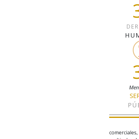
DER
HU
Men
SE
PÚ
comerciales,