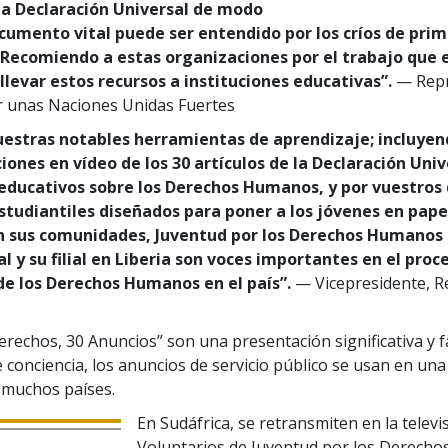
 la Declaración Universal de modo
cumento vital puede ser entendido por los críos de prim
 Recomiendo a estas organizaciones por el trabajo que 
llevar estos recursos a instituciones educativas”.
— Repr
r unas Naciones Unidas Fuertes
uestras notables herramientas de aprendizaje; incluyen
ones en vídeo de los 30 artículos de la Declaración Unive
educativos sobre los Derechos Humanos, y por vuestros
studiantiles diseñados para poner a los jóvenes en pape
n sus comunidades, Juventud por los Derechos Humanos
l y su filial en Liberia son voces importantes en el proc
e los Derechos Humanos en el país”.
— Vicepresidente, R
erechos, 30 Anuncios” son una presentación significativa y 
e conciencia, los anuncios de servicio público se usan en una
 muchos países.
En Sudáfrica, se retransmiten en la televi
Voluntarios de Juventud por los Derech