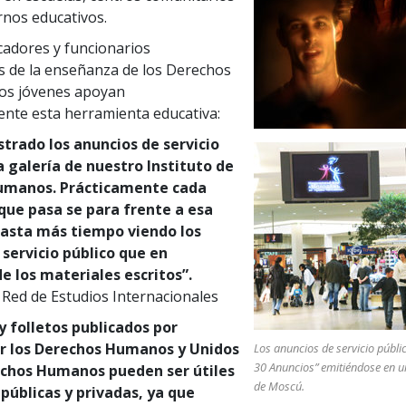
rnos educativos.
adores y funcionarios
 de la enseñanza de los Derechos
os jóvenes apoyan
nte esta herramienta educativa:
rado los anuncios de servicio
a galería de nuestro Instituto de
umanos. Prácticamente cada
que pasa se para frente a esa
gasta más tiempo viendo los
 servicio público que en
e los materiales escritos”.
Red de Estudios Internacionales
y folletos publicados por
r los Derechos Humanos y Unidos
Los anuncios de servicio públi
30 Anuncios” emitiéndose en 
echos Humanos pueden ser útiles
de Moscú.
públicas y privadas, ya que