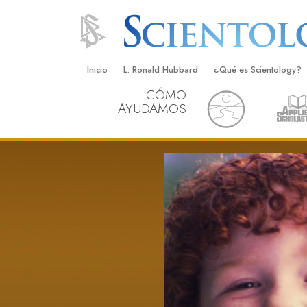
Inicio
L. Ronald Hubbard
¿Qué es Scientology?
CÓMO
Creencias y Prácticas
AYUDAMOS
Credos y Códigos de S
Qué dicen los Scientolo
Scientology
Conoce a un Scientolog
Dentro de una Iglesia
Los Principios Básicos 
Una Introducción a Dian