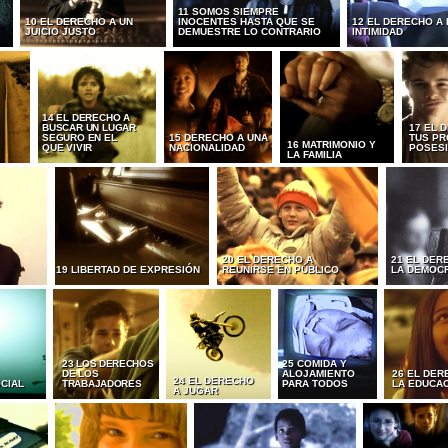
11 SOMOS SIEMPRE
10 EL DERECHO A UN
INOCENTES HASTA QUE SE
12 EL DERECHO A 
JUICIO JUSTO
DEMUESTRE LO CONTRARIO
INTIMIDAD
14 EL DERECHO A
BUSCAR UN LUGAR
17 EL 
SEGURO EN EL
15 DERECHO A UNA
TUS PR
16 MATRIMONIO Y
QUE VIVIR
NACIONALIDAD
POSES
LA FAMILIA
20 EL DERECHO A
21 EL DER
19 LIBERTAD DE EXPRESIÓN
REUNIRSE EN PÚBLICO
LA DEMOC
23 LOS DERECHOS
25 COMIDA Y
DE LOS
ALOJAMIENTO
26 EL DER
24 EL DERECHO
CIAL
TRABAJADORES
PARA TODOS
LA EDUCA
A JUGAR