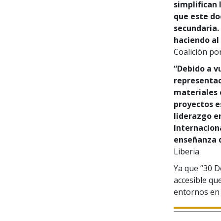
simplifican
que este do
secundaria.
haciendo al 
Coalición po
“Debido a v
representaci
materiales 
proyectos e
liderazgo e
Internaciona
enseñanza d
Liberia
Ya que “30 D
accesible qu
entornos en