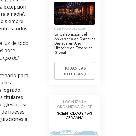
la excepción
ra a nadie’,
mpo siempre
entras todos
9 DE MAYO DEL 2026
La Celebración del
Aniversario de Dianetics
 luz de todo
Destaca un Año
Histórico de Expansión
os doce
Global
tiempo del
TODAS LAS
NOTICIAS
scenario para
alles
s logrado
s titulares
LOCALIZA LA
Iglesia, así
ORGANIZACIÓN DE
s de nuevas
SCIENTOLOGY MÁS
CERCANA
guraciones a