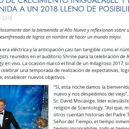
 DE CRECIMIENTO INIGUALABLE Y 
NIDA A UN 2018 LLENO DE POSIBIL
 2018
bilosamente dan la bienvenida al Año Nuevo y reflexionan sobre 
desenfrenada de logros en nombre de hacer un mundo mejor.
 era eléctrica y la anticipación casi tan tangible como el nú
gists reunidos en el auditorio Shrine para la celebración de
y en vivo. La ocasión marcó el final de un milagroso 2017; si
elebrar una temporada de realización de expectativas, logr
, establecer nuevos objetivos.
“Sí, esta noche damos la bienvenid
nuevo y nos despedimos del viejo”, 
Sr. David Miscavige, líder eclesiásti
religión de Scientology. “Así que, 
otros cuentan historias del Padre 
Señor del Tiempo, el tiempo inmemo
tiempo inconcebible, todo el tiempo,