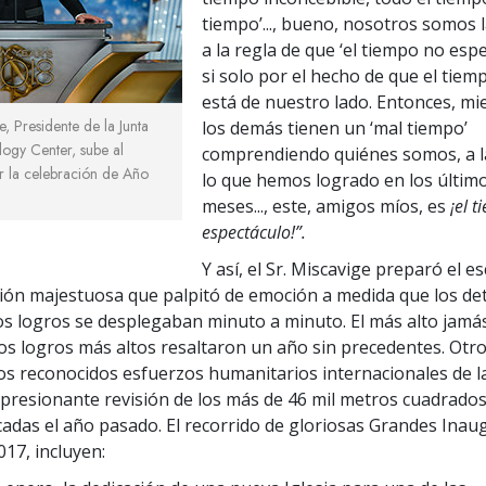
tiempo’..., bueno, nosotros somos 
a la regla de que ‘el tiempo no espe
si solo por el hecho de que el tie
está de nuestro lado. Entonces, mi
e, Presidente de la Junta
los demás tienen un ‘mal tiempo’
logy Center, sube al
comprendiendo quiénes somos, a la
r la celebración de Año
lo que hemos logrado en los últim
meses..., este, amigos míos, es
¡el 
espectáculo!”.
Y así, el Sr. Miscavige preparó el e
ión majestuosa que palpitó de emoción a medida que los det
los logros se desplegaban minuto a minuto. El más alto jamá
os logros más altos resaltaron un año sin precedentes. Otro
os reconocidos esfuerzos humanitarios internacionales de la 
resionante revisión de los más de 46 mil metros cuadrado
icadas el año pasado. El recorrido de gloriosas Grandes Inau
017, incluyen: