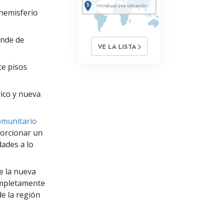
 hemisferio
ande de
VE LA LISTA
te pisos
ico y nueva
omunitario
porcionar un
dades a lo
e la nueva
ompletamente
e la región