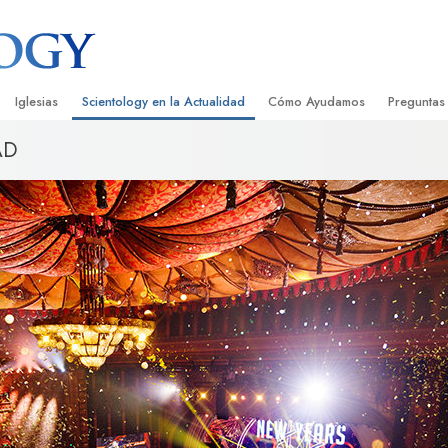
Iglesias
Scientology en la Actualidad
Cómo Ayudamos
Preguntas
AD
Encontrar una Iglesia
Gran Inauguraciones
El Camino a la Felicidad
Antecedent
Libros I
cientology
Iglesias Ideales de Scientology
Eventos de Scientology
Applied Scholastics
Dentro de 
Audioli
gists acerca de
Organizaciones Avanzadas
David Miscavige: Líder Eclesiástico de
Criminon
La Organi
Confere
Scientology
Base en Tierra de Flag
Narconon
Película
ist
Freewinds
La Verdad Sobre las Drogas
Servicio
Llevando Scientology al Mundo
Unidos por los Derechos Hum
de Scientology
Comisión de Ciudadanos por l
ética
Derechos Humanos
Ministros Voluntarios de Scien