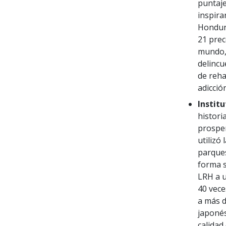
puntaje
inspira
Hondura
21 prec
mundo, 
delincu
de reha
adicción
Instit
histori
prosper
utilizó
parques
forma s
LRH a u
40 vece
a más d
japonés
calidad