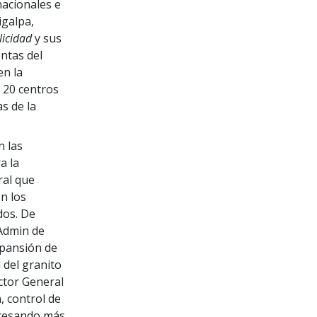
nacionales e
igalpa,
licidad
y sus
ntas del
en la
e 20 centros
s de la
n las
a la
ral que
n los
dos. De
 Admin de
xpansión de
 del granito
ctor General
, control de
rocesando más