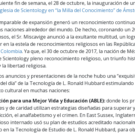
guiente fin de semana, el 28 de octubre, la inauguración de 
glesia de Scientology en “la Milla del Conocimiento” de Áms
imparable de expansión generó un reconocimiento continuo
las naciones alrededor del mundo. De hecho, coronando un 
sos, el Sr. Miscavige anunció a la exultante multitud, un log
r en la estela de reconocimientos religiosos en las Repúblic
Colombia
. Ya que, el 30 de octubre de 2017, la nación de Mé
de Scientology pleno reconocimiento religioso, un triunfo his
 la libertad religiosa.
os anuncios y presentaciones de la noche hubo una “exquisi
l del día” de la Tecnología de L. Ronald Hubbard estimulando 
o cultural en muchas naciones:
ción para una Mejor Vida y Educación (ABLE):
donde los p
es y de caridad utilizan estrategias diseñadas para superar y
cción, el analfabetismo y el crimen. En East Sussex, Inglate
ioso internado usó su plan de estudios acreditado nacional
 en la Tecnología de Estudio de L. Ronald Hubbard, para o