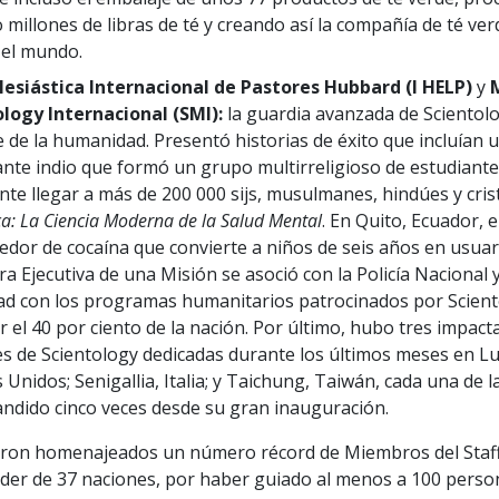
 millones de libras de té y creando así la compañía de té v
 el mundo.
clesiástica Internacional de Pastores Hubbard (I HELP)
y
M
logy Internacional (SMI):
la guardia avanzada de Scientol
de la humanidad. Presentó historias de éxito que incluían 
ante indio que formó un grupo multirreligioso de estudiant
nte llegar a más de 200 000 sijs, musulmanes, hindúes y cris
ca: La Ciencia Moderna de la Salud Mental
. En Quito, Ecuador, 
edor de cocaína que convierte a niños de seis años en usuari
ra Ejecutiva de una Misión se asoció con la Policía Nacional y
ad con los programas humanitarios patrocinados por Scient
r el 40 por ciento de la nación. Por último, hubo tres impac
s de Scientology dedicadas durante los últimos meses en Lu
 Unidos; Senigallia, Italia; y Taichung, Taiwán, cada una de l
ndido cinco veces desde su gran inauguración.
ron homenajeados un número récord de Miembros del Staf
der de 37 naciones, por haber guiado al menos a 100 perso