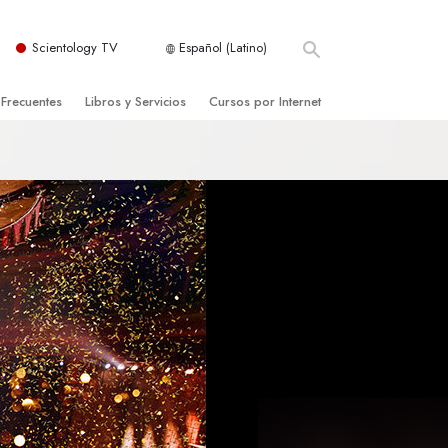
Scientology TV
Español (Latino)
 Frecuentes
Libros y Servicios
Cursos por Internet
es y principios básicos
niciales
Cómo Resolver los Conflictos
una Iglesia
bros
Las Dinámicas de la Existencia
zación de Scientology
ncias Introductorias
Los Componentes de la Comprensión
s Introductorias
Soluciones para un Entorno Peligroso
s Iniciales
Ayudas para Enfermedades y Lesiones
anos
La Integridad y la Honestidad
os
El Matrimonio
La Escala Tonal Emocional
tology