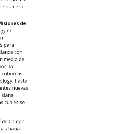
erde número
isiones de
ogy en
un
es para
tianos con
en medio de
os, la
 cubrió así
ology, hasta
tantes nuevas
isiana,
as cuales se
f de Campo
nas hacia