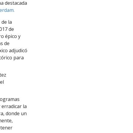
una destacada
terdam.
 de la
2017 de
ro épico y
as de
xico adjudicó
tórico para
tez
el
rogramas
 erradicar la
rra, donde un
mente,
btener