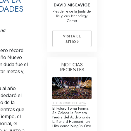
DA LA
La Comunicación
DAVID MISCAVIGE
IDADES
Presidente de la Junta del
Religious Technology
Center
una
VISITA EL
SITIO
mero récord
 Año Nuevo
n duda fue el
NOTICIAS
RECIENTES
ar metas y,
a al año
declaró el
co de la
1 DE AGOSTO DEL 2026
El Futuro Toma Forma:
mientras que
Se Coloca la Primera
Tiempo, el
Piedra del Auditorio de
L. Ronald Hubbard, un
rial, el
Hito como Ningún Otro
 y, ‘justo a