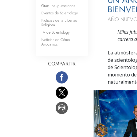
UN AÑO
Gran Inauguraciones
BIENVE
Eventos de Scientology
AÑO NUEVO
Noticias de la Libertad
Religiosa
Miles ju
TV de Scientology
carrera 
Noticias de Cómo
Ayudamos
La atmósfera
de scientolo
COMPARTIR
de Scientolog
momento de c
naturalmente