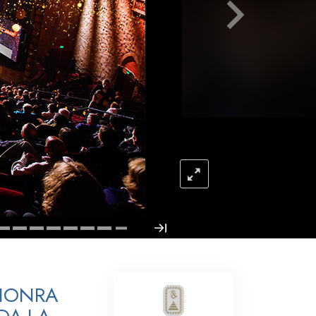
Respuestas a las Drogas
Los Niños
Herramientas para el Entorno Laboral
La Ética y las
Condiciones
La Causa de la Supresión
Investigaciones
Los Fundamentos de la Organización
Los Fundamentos de las Relaciones
Públicas
Objetivos y Metas
 HONRA
La Tecnología de Estudio