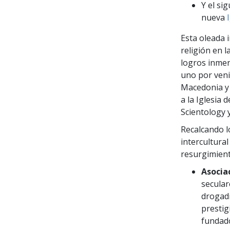
Y el si
nueva
I
Esta oleada 
religión en 
logros inmen
uno por veni
Macedonia y
a la Iglesia 
Scientology y
Recalcando l
intercultura
resurgimient
Asocia
secular
drogadi
prestig
fundado