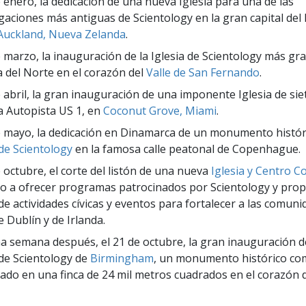
e enero, la dedicación de una nueva Iglesia para una de las
aciones más antiguas de Scientology en la gran capital del
uckland, Nueva Zelanda
.
e marzo, la inauguración de la Iglesia de Scientology más gr
 del Norte en el corazón del
Valle de San Fernando
.
e abril, la gran inauguración de una imponente Iglesia de sie
a Autopista US 1, en
Coconut Grove, Miami
.
e mayo, la dedicación en Dinamarca de un monumento histór
 de Scientology
en la famosa calle peatonal de Copenhague.
e octubre, el corte del listón de una nueva
Iglesia y Centro C
o a ofrecer programas patrocinados por Scientology y pro
de actividades cívicas y eventos para fortalecer a las comuni
e Dublín y de Irlanda.
a semana después, el 21 de octubre, la gran inauguración d
 de Scientology de
Birmingham
, un monumento histórico c
ado en una finca de 24 mil metros cuadrados en el corazón d