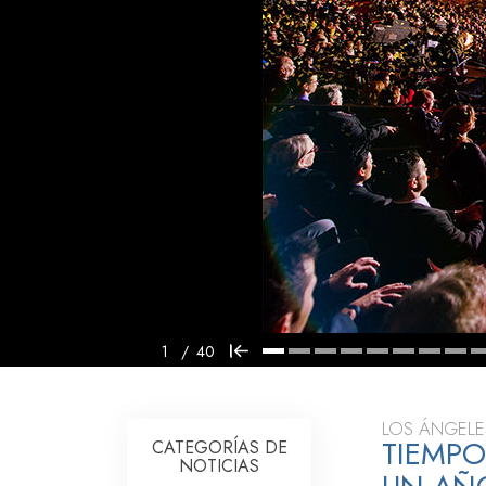
Amor y Odio: ¿Qué es
1
/
40
LOS ÁNGELE
TIEMPO
CATEGORÍAS DE
NOTICIAS