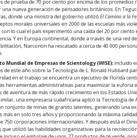
s de prueba de 70 por ciento por encima de los promedios 
r una nueva generación de pensadores británicos. En Teguc
s, donde una ministra del gobierno utilizó
El Camino a la Fe
eptos morales universales en 2000 de las escuelas más viole
con lo cual el país experimentó una caída del 20 por ciento 
encia. Y en Europa continental, donde a través de una red d
bilitación, Narconon ha rescatado a cerca de 40 000 persona
.
uto Mundial de Empresas de Scientology (WISE):
incluido e
as de este año sobre la Tecnología de L. Ronald Hubbard par
idad en el trabajo se encuentra un ejecutivo de Florida cent
 las herramientas administrativas para maximizar la euforia e
 de aventura de más rápido crecimiento en los Estados Uni
imilar, una empresaria sudafricana aplicó la Tecnología de
n conjunto de minas de granito latentes, generando una e
s más en solo tres años y proporcionando la máxima calidad
e 750 corporaciones internacionales. Y después está el Dire
 que utilizó las habilidades organizativas para la recolección
 e incluso el embalaje de unos 77 productos de té verde, p