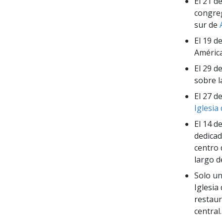
El 21 d
congreg
sur de
A
El 19 d
América
El 29 d
sobre l
El 27 d
Iglesia
El 14 d
dedicad
centro 
largo d
Solo un
Iglesia
restaur
central.