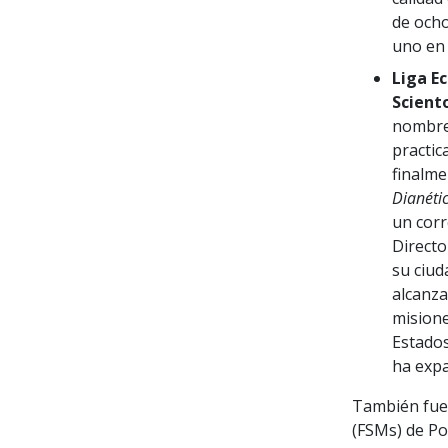
de ocho
uno en
Liga E
Sciento
nombre 
practic
finalme
Dianéti
un corr
Directo
su ciud
alcanza
misione
Estados
ha expa
También fue
(FSMs) de Po