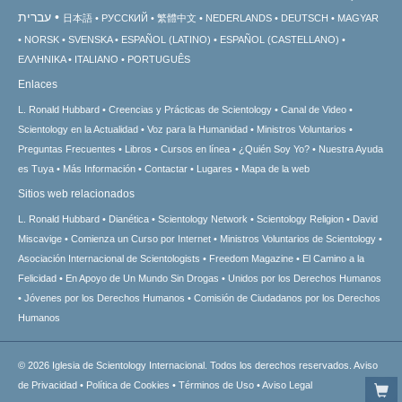
עברית
日本語
РУССКИЙ
繁體中文
NEDERLANDS
DEUTSCH
MAGYAR
NORSK
SVENSKA
ESPAÑOL (LATINO)
ESPAÑOL (CASTELLANO)
ΕΛΛΗΝΙΚA
ITALIANO
PORTUGUÊS
Enlaces
L. Ronald Hubbard
Creencias y Prácticas de Scientology
Canal de Video
Scientology en la Actualidad
Voz para la Humanidad
Ministros Voluntarios
Preguntas Frecuentes
Libros
Cursos en línea
¿Quién Soy Yo?
Nuestra Ayuda
es Tuya
Más Información
Contactar
Lugares
Mapa de la web
Sitios web relacionados
L. Ronald Hubbard
Dianética
Scientology Network
Scientology Religion
David
Miscavige
Comienza un Curso por Internet
Ministros Voluntarios de Scientology
Asociación Internacional de Scientologists
Freedom Magazine
El Camino a la
Felicidad
En Apoyo de Un Mundo Sin Drogas
Unidos por los Derechos Humanos
Jóvenes por los Derechos Humanos
Comisión de Ciudadanos por los Derechos
Humanos
© 2026
Iglesia de Scientology Internacional.
Todos los derechos reservados.
Aviso
de Privacidad
•
Política de Cookies
•
Términos de Uso
•
Aviso Legal