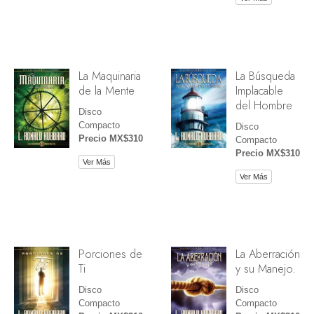
La Maquinaria
La Búsqueda
de la Mente
Implacable
del Hombre
Disco
Compacto
Disco
Precio MX$310
Compacto
Precio MX$310
Ver Más
Ver Más
Porciones de
La Aberración
Ti
y su Manejo.
Disco
Disco
Compacto
Compacto