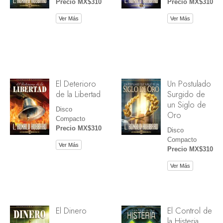
Precio MX$310
Precio MX$310
Ver Más
Ver Más
El Deterioro
Un Postulado
de la Libertad
Surgido de
un Siglo de
Disco
Oro
Compacto
Precio MX$310
Disco
Compacto
Ver Más
Precio MX$310
Ver Más
El Dinero
El Control de
la Histeria