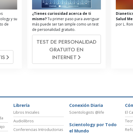
os
¿Tienes curiosidad acerca de ti
Dianetic
tology y su
mismo?
Tu primer paso para averiguar
Salud Me
ito de
más puede ser tan simple como un test
por L. Ro
de personalidad gratuito.
TEST DE PERSONALIDAD
GRATUITO EN
IS
INTERNET
Librería
Conexión Diaria
Có
Libros Iniciales
Scientologists @life
El C
da
Audiolibros
Tecn
Scientology por Todo
ajo
Conferencias Introductorias
Refo
el Mundo