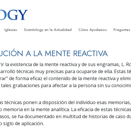
Iglesias
Scientology en la Actualidad
Cómo Ayudamos
Preguntas
Encontrar una Iglesia
Gran Inauguraciones
El Camino a la Felicidad
Antecedent
Libros I
UCIÓN A LA MENTE REACTIVA
cientology
Iglesias Ideales de Scientology
Eventos de Scientology
Applied Scholastics
Dentro de 
Audioli
ir la existencia de la mente reactiva y de sus engramas, L. R
gists acerca de
Organizaciones Avanzadas
David Miscavige: Líder Eclesiástico de
Criminon
La Organi
Confere
rrolló técnicas muy precisas para ocuparse de ella. Estas t
Scientology
ar” de forma eficaz el contenido de la mente reactiva y elimi
Base en Tierra de Flag
Narconon
Película
ist
 tales grabaciones para afectar a la persona sin su conocim
Freewinds
La Verdad Sobre las Drogas
Servicio
s técnicas ponen a disposición del individuo esas memorias
Llevando Scientology al Mundo
Unidos por los Derechos Hum
de Scientology
o memoria en la mente analítica. La eficacia de estas técnic
Comisión de Ciudadanos por l
sos, se ha documentado en multitud de historias de caso du
ética
Derechos Humanos
 siglo de aplicación.
Ministros Voluntarios de Scien