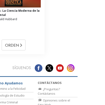
s: La Ciencia Moderna de la
ntal
nald Hubbard
ORDEN
SÍGUENOS
CONTÁCTANOS
mo Ayudamos
amino a la Felicidad
¿Preguntas?
Contáctanos
ología de Estudio
Opiniones sobre el
rma Criminal
Sitio Web