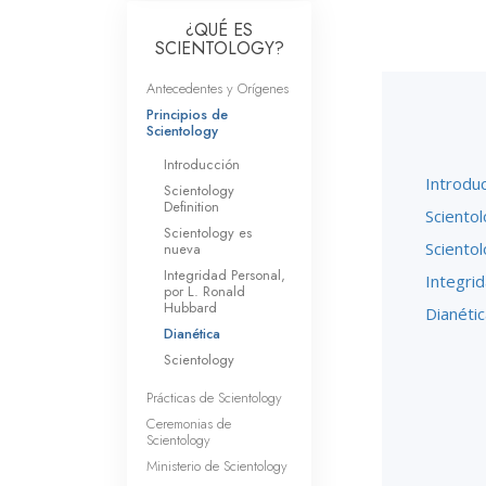
Amor y Odio: ¿Qué es
¿QUÉ ES
SCIENTOLOGY?
Antecedentes y Orígenes
Principios de
Scientology
Introducción
Introdu
Scientology
Definition
Scientol
Scientology es
Sciento
nueva
Integridad Personal,
Integri
por L. Ronald
Hubbard
Dianétic
Dianética
Scientology
Prácticas de Scientology
Ceremonias de
Scientology
Ministerio de Scientology