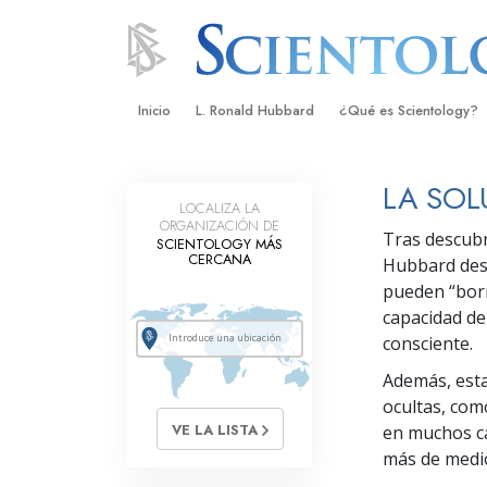
Inicio
L. Ronald Hubbard
¿Qué es Scientology?
Creencias y Prácticas
LA SOL
LOCALIZA LA
Credos y Códigos de S
ORGANIZACIÓN DE
Tras descubr
SCIENTOLOGY MÁS
Qué dicen los Scientolo
CERCANA
Hubbard desa
Scientology
pueden “borr
Conoce a un Scientolog
capacidad de
consciente.
Dentro de una Iglesia
Además, esta
Los Principios Básicos 
ocultas, com
VE LA LISTA
en muchos ca
Una Introducción a Dian
más de medio