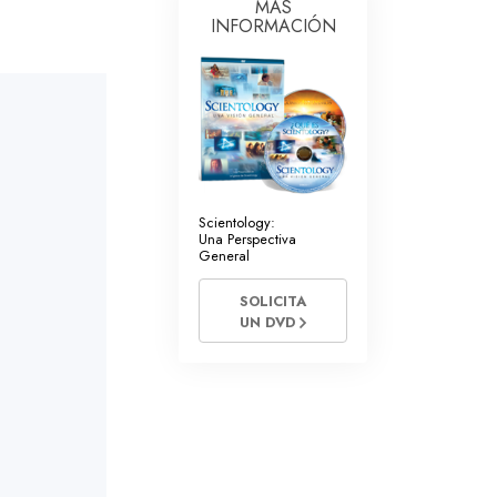
MÁS
INFORMACIÓN
Respuestas a las Drogas
Los Niños
Herramientas para el Entorno Laboral
La Ética y las
Condiciones
La Causa de la Supresión
Scientology:
Una Perspectiva
General
Investigaciones
SOLICITA
Los Fundamentos de la Organización
UN DVD
Los Fundamentos de las Relaciones
Públicas
Objetivos y Metas
La Tecnología de Estudio