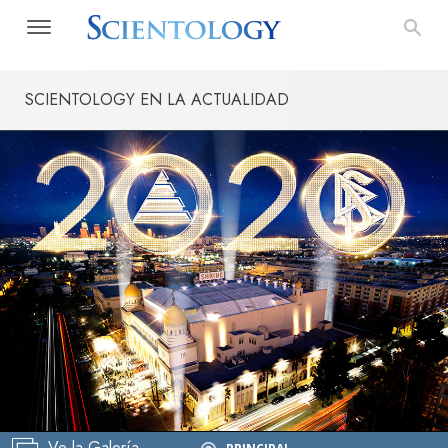
SCIENTOLOGY EN LA ACTUALIDAD
Celebración
Déc
Ve la Galería