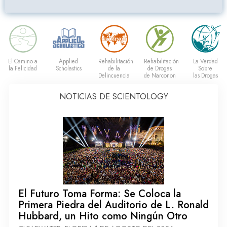
El Camino a
Applied
Rehabilitación
Rehabilitación
La Verdad
la Felicidad
Scholastics
de la
de Drogas
Sobre
Delincuencia
de Narconon
las Drogas
NOTICIAS DE SCIENTOLOGY
El Futuro Toma Forma: Se Coloca la
Primera Piedra del Auditorio de L. Ronald
Hubbard, un Hito como Ningún Otro