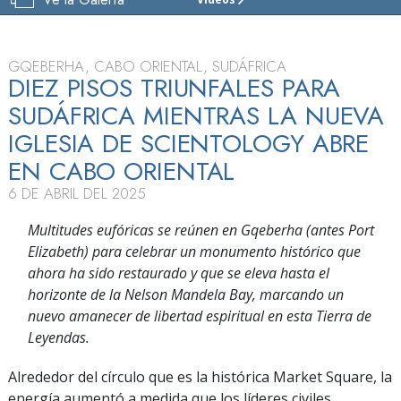
IGLESIA
DE
SCIENTOLOGY
DEL
GQEBERHA, CABO ORIENTAL, SUDÁFRICA
CABO
DIEZ PISOS TRIUNFALES PARA
ORIENTAL
SUDÁFRICA MIENTRAS LA NUEVA
VISITAR
IGLESIA DE SCIENTOLOGY ABRE
GRAN
EN CABO ORIENTAL
INAUGURACIÓN
6 DE ABRIL DEL 2025
Multitudes eufóricas se reúnen en Gqeberha (antes Port
Elizabeth) para celebrar un monumento histórico que
ahora ha sido restaurado y que se eleva hasta el
horizonte de la Nelson Mandela Bay, marcando un
nuevo amanecer de libertad espiritual en esta Tierra de
Leyendas.
Alrededor del círculo que es la histórica Market Square, la
energía aumentó a medida que los líderes civiles,