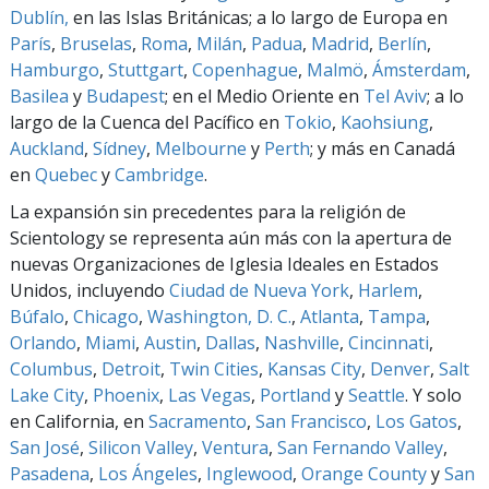
Dublín,
en las Islas Británicas; a lo largo de Europa en
París
,
Bruselas
,
Roma
,
Milán
,
Padua
,
Madrid
,
Berlín
,
Hamburgo
,
Stuttgart
,
Copenhague
,
Malmö
,
Ámsterdam
,
Basilea
y
Budapest
; en el Medio Oriente en
Tel Aviv
; a lo
largo de la Cuenca del Pacífico en
Tokio
,
Kaohsiung
,
Auckland
,
Sídney
,
Melbourne
y
Perth
; y más en Canadá
en
Quebec
y
Cambridge
.
La expansión sin precedentes para la religión de
Scientology se representa aún más con la apertura de
nuevas Organizaciones de Iglesia Ideales en Estados
Unidos, incluyendo
Ciudad de Nueva York
,
Harlem
,
Búfalo
,
Chicago
,
Washington, D. C.
,
Atlanta
,
Tampa
,
Orlando
,
Miami
,
Austin
,
Dallas
,
Nashville
,
Cincinnati
,
Columbus
,
Detroit
,
Twin Cities
,
Kansas City
,
Denver
,
Salt
Lake City
,
Phoenix
,
Las Vegas
,
Portland
y
Seattle
. Y solo
en California, en
Sacramento
,
San Francisco
,
Los Gatos
,
San José
,
Silicon Valley
,
Ventura
,
San Fernando Valley
,
Pasadena
,
Los Ángeles
,
Inglewood
,
Orange County
y
San