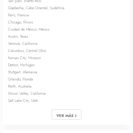
San Juan, Puerto Rico
Gqeberha, Cabo Oriental, Sudáfrica
París, Francia
Chicago, Illinois
Ciudad de México, México
Austin, Texas
Ventura, California
Columbus, Central Ohio
Kansas City, Missouri
Detroit, Michigan
Stuttgart, Alemania
Orlando, Florida
Perth, Australia
Silicon Valley, California
Salt Lake City, Utah
VER MÁS