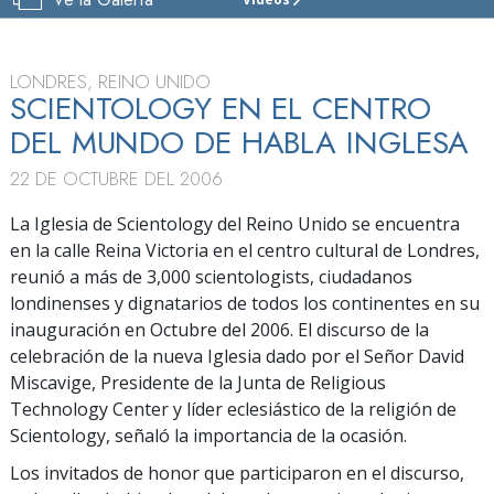
IGLESIA
DE
SCIENTOLOGY
DE
LONDRES, REINO UNIDO
LONDRES
SCIENTOLOGY EN EL CENTRO
DEL MUNDO DE HABLA INGLESA
VISITAR
22 DE OCTUBRE DEL 2006
GRAN
INAUGURACIÓN
La Iglesia de Scientology del Reino Unido se encuentra
en la calle Reina Victoria en el centro cultural de Londres,
reunió a más de 3,000 scientologists, ciudadanos
londinenses y dignatarios de todos los continentes en su
inauguración en Octubre del 2006. El discurso de la
celebración de la nueva Iglesia dado por el Señor David
Miscavige, Presidente de la Junta de Religious
Technology Center y líder eclesiástico de la religión de
Scientology, señaló la importancia de la ocasión.
Los invitados de honor que participaron en el discurso,