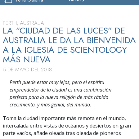
IGLESIA
DE
SCIENTOLOGY
DE
PERTH, AUSTRALIA
PERTH
LA “CIUDAD DE LAS LUCES” DE
AUSTRALIA LE DA LA BIENVENIDA
VISITAR
A LA IGLESIA DE SCIENTOLOGY
MÁS NUEVA
5 DE MAYO DEL 2018
Perth puede estar muy lejos, pero el espíritu
emprendedor de la ciudad es una combinación
perfecta para la nueva religión de más rápido
crecimiento, y más genial, del mundo.
Toma la ciudad importante más remota en el mundo,
intercalada entre vistas de océanos y desiertos en gran
parte vacíos, añade oleada tras oleada de pioneros