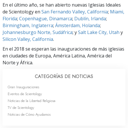
En el último año, se han abierto nuevas Iglesias Ideales
de Scientology en
San Fernando Valley, California
;
Miami,
Florida
;
Copenhague, Dinamarca
;
Dublín, Irlanda
;
Birmingham, Inglaterra
;
Ámsterdam, Holanda
;
Johannesburgo Norte, Sudáfrica
; y
Salt Lake City, Utah
y
Silicon Valley, California
.
En el 2018 se esperan las inauguraciones de más iglesias
en ciudades de Europa, América Latina, América del
Norte y África.
CATEGORÍAS DE NOTICIAS
Gran Inauguraciones
Eventos de Scientology
Noticias de la Libertad Religiosa
TV de Scientology
Noticias de Cómo Ayudamos