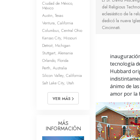
Ciudad de México,
del Religious Techno
México
eclesiástico de la re
Austin, Texas
dedicó la nueva Igle
Ventura, California
Cincinnati.
Columbus, Central Ohio
Kansas City, Missouri
Detroit, Michigan
Stuttgart, Alemania
inauguración
Orlando, Florida
tecnología d
Perth, Australia
Hubbard origi
Silicon Valley, California
indistintame
Salt Lake City, Utah
ánimo de las
amor por la
VER MÁS
MÁS
INFORMACIÓN