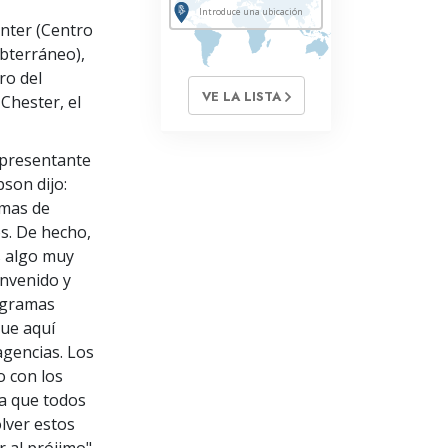
nter (Centro
ubterráneo),
ro del
VE LA LISTA
Chester, el
epresentante
son dijo:
amas de
s. De hecho,
s algo muy
envenido y
ogramas
que aquí
agencias. Los
o con los
ma que todos
lver estos
 al prójimo"