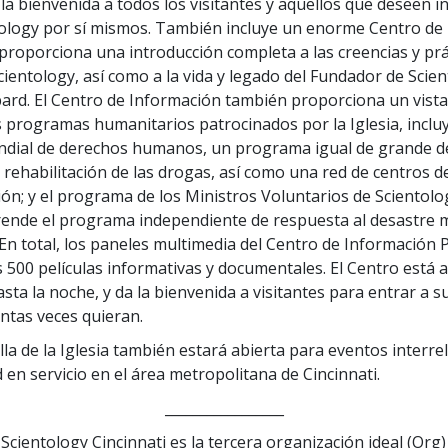
a la bienvenida a todos los visitantes y aquellos que deseen 
ology por sí mismos. También incluye un enorme Centro de
 proporciona una introducción completa a las creencias y prá
cientology, así como a la vida y legado del Fundador de Scien
rd. El Centro de Información también proporciona un vist
 programas humanitarios patrocinados por la Iglesia, incl
undial de derechos humanos, un programa igual de grande d
 rehabilitación de las drogas, así como una red de centros 
ción; y el programa de los Ministros Voluntarios de Scientolo
ende el programa independiente de respuesta al desastre 
 En total, los paneles multimedia del Centro de Información 
 500 películas informativas y documentales. El Centro está 
sta la noche, y da la bienvenida a visitantes para entrar a s
ntas veces quieran.
la de la Iglesia también estará abierta para eventos interrel
 en servicio en el área metropolitana de Cincinnati.
_________________
 Scientology Cincinnati es la tercera organización ideal (Org)