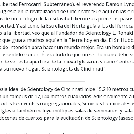
Libertad Ferrocarril Subterráneo), el reverendo Damon Lync
 Iglesia en la revitalización de Cincinnati: "Fue aquí en las ori
s de un prófugo de la esclavitud dieron sus primeros pasos 
libertad. Y así como la Estrella del Norte guía a los del ferroca
 a la libertad, veo que al Fundador de Scientology L. Ronal
 que guía a muchos aquí en la Tierra hoy en día. El Sr. Hub
 de intención para hacer un mundo mejor. Era un hombre d
 y sentido común. Él era todo lo que un ser humano debe se
 de ver esta apertura de la nueva Iglesia en su año Centena
a su nuevo hogar, Scientologists de Cincinnati".
_________________
esia Ideal de Scientology de Cincinnati mide 15,240 metros c
 un campus de 12,140 metros cuadrados. Adicionalmente a 
 todos los eventos congregacionales, Servicios Dominicales 
a Iglesia también incluye múltiples salas de seminarios y sala
 docenas de cuartos para la auditación de Scientology (ases