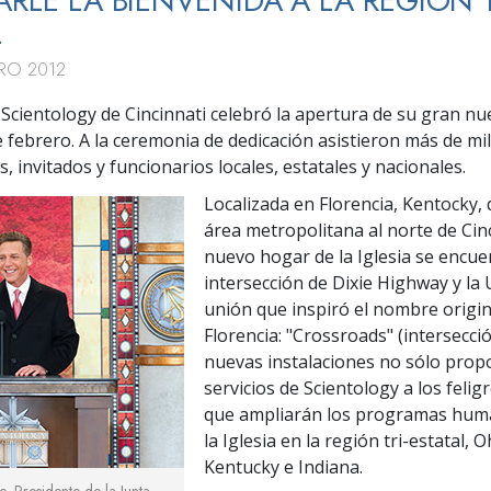
ARLE LA BIENVENIDA A LA REGIÓN T
L
RO 2012
e Scientology de Cincinnati celebró la apertura de su gran nu
 febrero. A la ceremonia de dedicación asistieron más de mil
s, invitados y funcionarios locales, estatales y nacionales.
Localizada en Florencia, Kentocky, 
área metropolitana al norte de Cinc
nuevo hogar de la Iglesia se encue
intersección de Dixie Highway y la 
unión que inspiró el nombre origin
Florencia: "Crossroads" (intersecció
nuevas instalaciones no sólo prop
servicios de Scientology a los felig
que ampliarán los programas huma
la Iglesia en la región tri-estatal, O
Kentucky e Indiana.
e, Presidente de la Junta