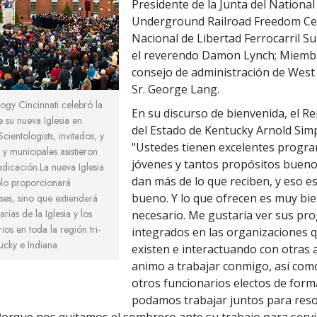
Presidente de la Junta del National
Underground Railroad Freedom Ce
Nacional de Libertad Ferrocarril S
el reverendo Damon Lynch; Miemb
consejo de administración de West 
Sr. George Lang.
logy Cincinnati celebró la
En su discurso de bienvenida, el R
 su nueva Iglesia en
del Estado de Kentucky Arnold Simp
cientologists, invitados, y
"Ustedes tienen excelentes progr
 y municipales asistieron
jóvenes y tantos propósitos bueno
dicación.La nueva Iglesia
dan más de lo que reciben, y eso e
ólo proporcionará
bueno. Y lo que ofrecen es muy bi
eses, sino que extienderá
arias de la Iglesia y los
necesario. Me gustaría ver sus pr
os en toda la región tri-
integrados en las organizaciones 
ucky e Indiana.
existen e interactuando con otras 
animo a trabajar conmigo, así com
otros funcionarios electos de for
podamos trabajar juntos para reso
orque nos quitamos el sombrero ante su trabajo para servir