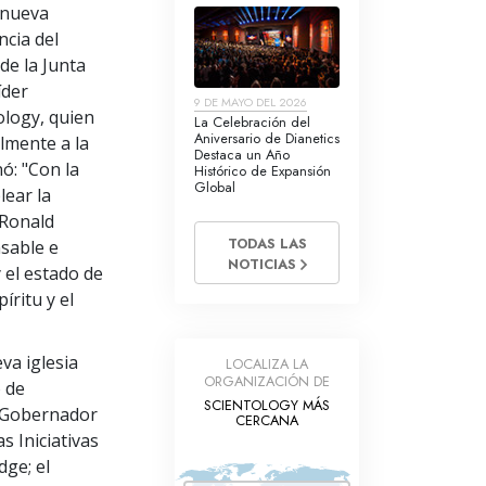
a nueva
ncia del
de la Junta
íder
9 DE MAYO DEL 2026
tology, quien
La Celebración del
Aniversario de Dianetics
almente a la
Destaca un Año
ó: "Con la
Histórico de Expansión
Global
lear la
 Ronald
TODAS LAS
nsable e
NOTICIAS
 el estado de
ritu y el
va iglesia
LOCALIZA LA
ORGANIZACIÓN DE
o de
SCIENTOLOGY MÁS
l Gobernador
CERCANA
s Iniciativas
dge; el