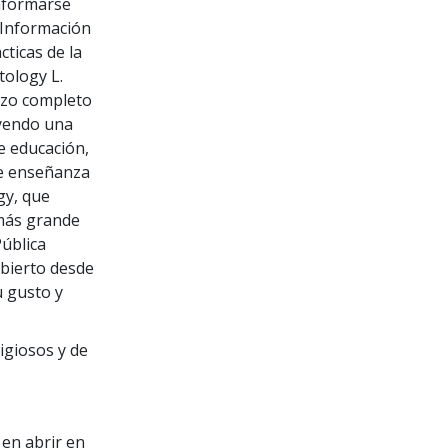
informarse
 Información
cticas de la
tology L.
azo completo
uyendo una
e educación,
de enseñanza
gy, que
más grande
Pública
abierto desde
u gusto y
igiosos y de
 en abrir en