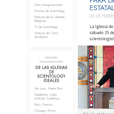
PARA D
Gran Inauguraciones
ESTATA
Eventos de Scientology
25 DE FEBRE
Noticias de la Libertad
Religiosa
La Iglesia d
TV de Scientology
sábado 25 de
Noticias de Cómo
Ayudamos
scientologist
GRANDES
INAUGURACIONES
DE LAS IGLESIAS
DE
SCIENTOLOGY
IDEALES
San Juan, Puerto Rico
Gqeberha, Cabo
Oriental, Sudáfrica
París, Francia
Chicago, Illinois
El Sr. David Miscavig