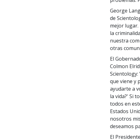
George Lang,
de Scientolo
mejor lugar.
la criminalid
nuestra comu
otras comuni
El Gobernador
Colmon Elrid
Scientology:
que viene y 
ayudarte a vo
la vida?' Si 
todos en est
Estados Uni
nosotros mis
deseamos par
El President