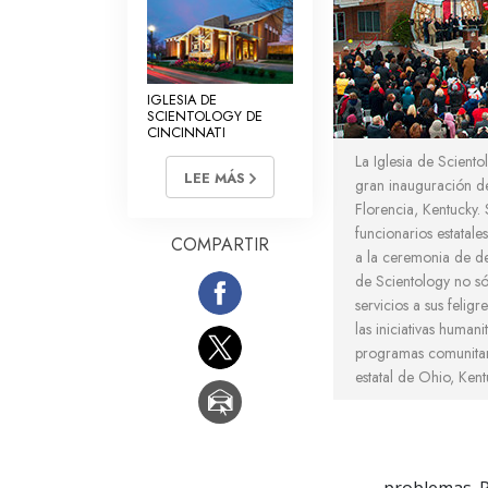
IGLESIA DE
SCIENTOLOGY DE
CINCINNATI
La Iglesia de Sciento
LEE MÁS
gran inauguración de
Florencia, Kentucky. S
funcionarios estatales
COMPARTIR
a la ceremonia de de
de Scientology no s
servicios a sus feligr
las iniciativas humanit
programas comunitari
estatal de Ohio, Kent
problemas. P