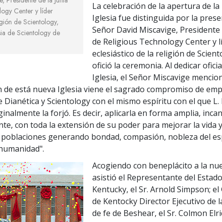
La celebración de la apertura de l
logy Center y líder
Iglesia fue distinguida por la prese
ligión de Scientology,
Señor David Miscavige, Presidente 
sia de Scientology de
de Religious Technology Center y l
eclesiástico de la religión de Scien
ofició la ceremonia. Al dedicar ofici
Iglesia, el Señor Miscavige mencion
 de está nueva Iglesia viene el sagrado compromiso de emp
e Dianética y Scientology con el mismo espíritu con el que L.
nalmente la forjó. Es decir, aplicarla en forma amplia, inca
nte, con toda la extensión de su poder para mejorar la vida y
 poblaciones generando bondad, compasión, nobleza del espí
 humanidad".
Acogiendo con beneplácito a la nue
asistió el Representante del Estad
Kentucky, el Sr. Arnold Simpson; e
de Kentocky Director Ejecutivo de la
de fe de Beshear, el Sr. Colmon Elri