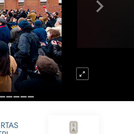
Respuestas a las Drogas
Los Niños
Herramientas para el Entorno Laboral
La Ética y las
Condiciones
La Causa de la Supresión
Investigaciones
Los Fundamentos de la Organización
Los Fundamentos de las Relaciones
Públicas
Objetivos y Metas
ERTAS
La Tecnología de Estudio