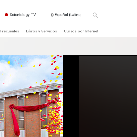
Scientology TV
Español (Latino)
 Frecuentes
Libros y Servicios
Cursos por Internet
es y principios básicos
niciales
Cómo Resolver los Conflictos
una Iglesia
bros
Las Dinámicas de la Existencia
zación de Scientology
ncias Introductorias
Los Componentes de la Comprensión
s Introductorias
Soluciones para un Entorno Peligroso
s Iniciales
Ayudas para Enfermedades y Lesiones
anos
La Integridad y la Honestidad
os
El Matrimonio
La Escala Tonal Emocional
tology