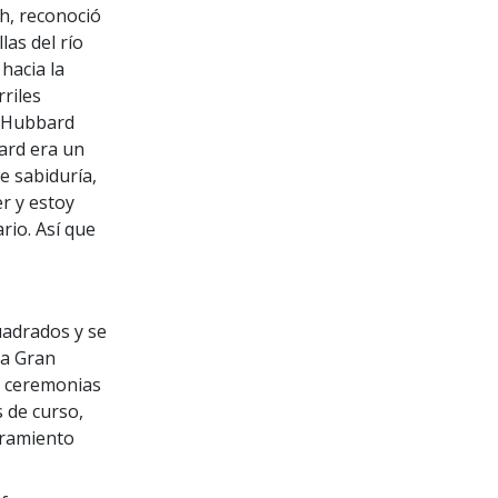
h, reconoció
llas del río
hacia la
rriles
d Hubbard
bard era un
e sabiduría,
r y estoy
rio. Así que
uadrados y se
la Gran
y ceremonias
s de curso,
oramiento