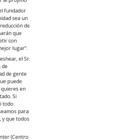
el fundador
nidad sea un
 reducción de
 harán que
tir con
ejor lugar".
eshear, el Sr.
s de
ad de gente
 que puede
e quieres en
tado. Si
i todo
eseamos para
 y que todos
nter (Centro