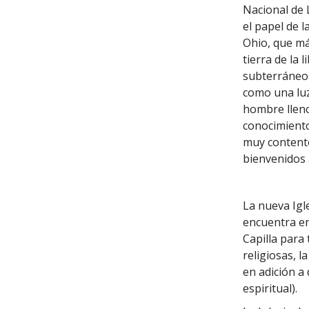
Nacional de 
el papel de la
Ohio, que má
tierra de la 
subterráneos
como una luz
hombre lleno
conocimiento
muy contento
bienvenidos 
La nueva Igl
encuentra en
Capilla para
religiosas, l
en adición a
espiritual).