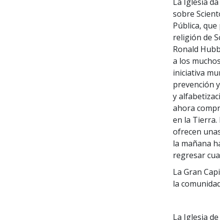
La Iglesia d
sobre Scient
Pública, que
religión de S
Ronald Hubba
a los muchos
iniciativa m
prevención y
y alfabetiza
ahora compr
en la Tierra.
ofrecen unas
la mañana ha
regresar cua
La Gran Capil
la comunidad
La Iglesia de