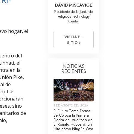
RI-
La Comunicación
DAVID MISCAVIGE
Presidente de la Junta del
Religious Technology
Center
evo hogar, el
VISITA EL
SITIO
dentro del
innati, el
NOTICIAS
ntra en la
RECIENTES
Unión Pike,
al de
n). Las
orcionarán
reses, sino
1 DE AGOSTO DEL 2026
El Futuro Toma Forma:
nitarios de
Se Coloca la Primera
Piedra del Auditorio de
hio,
L. Ronald Hubbard, un
Hito como Ningún Otro