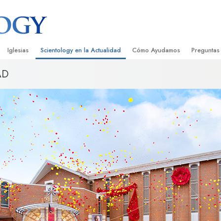
Iglesias
Scientology en la Actualidad
Cómo Ayudamos
Preguntas
AD
Encontrar una Iglesia
Gran Inauguraciones
El Camino a la Felicidad
Antecedent
Libros I
cientology
Iglesias Ideales de Scientology
Eventos de Scientology
Applied Scholastics
Dentro de 
Audioli
gists acerca de
Organizaciones Avanzadas
David Miscavige: Líder Eclesiástico de
Criminon
La Organi
Confere
Scientology
Base en Tierra de Flag
Narconon
Película
ist
Freewinds
La Verdad Sobre las Drogas
Servicio
Llevando Scientology al Mundo
Unidos por los Derechos Hum
de Scientology
Comisión de Ciudadanos por l
ética
Derechos Humanos
Ministros Voluntarios de Scien