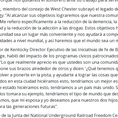
 miembro del consejo de West Chester subrayó el legado d
gy: "Al alcanzar sus objetivos lograremos que nuestra comu
 Me refiero específicamente a la reducción de la demencia, la
ad y la reducción de la adicción a las drogas. Estos objetivos
nidad sea un lugar más conveniente y nos ayudará a compe
dades a nivel mundial, y así haremos que el mundo sea un m
 de Kentocky Director Ejecutivo de las Iniciativas de fe de B
ge, habló del impacto de los programas cívicos patrocinado
 "Lo que realmente aprecio es que ustedes son una comunid
pone sus brazos alrededor de otros y dicen: '¿Qué tenemos
lver a ponerte en la pista, y ayudarte a lograr las cosas qu
todos en esta ciudad hiciéramos esto, tendríamos un mejor es
e estado hiciéramos esto, tendríamos a un país más unido. S
dos tomara su ejemplo, tendríamos el tipo de mundo que d
mos, que mi esposa y yo deseamos para nuestros dos hijos,
a las generaciones futuras".
e de la Junta del National Underground Railroad Freedom Ce