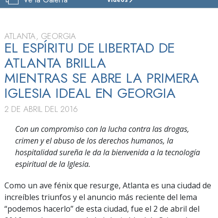
IGLESIA
DE
SCIENTOLOGY
DE
ATLANTA, GEORGIA
ATLANTA
EL ESPÍRITU DE LIBERTAD DE
ATLANTA BRILLA
VISITAR
MIENTRAS SE ABRE LA PRIMERA
GRAN
INAUGURACIÓN
IGLESIA IDEAL EN GEORGIA
2 DE ABRIL DEL 2016
Con un compromiso con la lucha contra las drogas,
crimen y el abuso de los derechos humanos, la
hospitalidad sureña le da la bienvenida a la tecnología
espiritual de la Iglesia.
Como un ave fénix que resurge, Atlanta es una ciudad de
increíbles triunfos y el anuncio más reciente del lema
“podemos hacerlo” de esta ciudad, fue el 2 de abril del