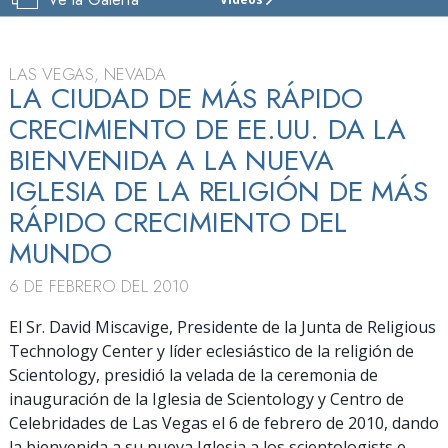
IGLESIA
DE
SCIENTOLOGY
Y
LAS VEGAS, NEVADA
CENTRO
LA CIUDAD DE MÁS RÁPIDO
DE
CRECIMIENTO DE EE.UU. DA LA
CELEBRIDADES
DE LAS VEGAS
BIENVENIDA A LA NUEVA
IGLESIA DE LA RELIGIÓN DE MÁS
VISITAR
RÁPIDO CRECIMIENTO DEL
GRAN
INAUGURACIÓN
MUNDO
6 DE FEBRERO DEL 2010
El Sr. David Miscavige, Presidente de la Junta de Religious
Technology Center y líder eclesiástico de la religión de
Scientology, presidió la velada de la ceremonia de
inauguración de la Iglesia de Scientology y Centro de
Celebridades de Las Vegas el 6 de febrero de 2010, dando
la bienvenida a su nueva Iglesia a los scientologists e