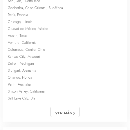
San Juan, Puerto Rico
Gqeberha, Cabo Oriental, Sudáfrica
París, Francia
Chicago, Illinois
Ciudad de México, México
Austin, Texas
Ventura, California
Columbus, Central Ohio
Kansas City, Missouri
Detroit, Michigan
Stuttgart, Alemania
Orlando, Florida
Perth, Australia
Silicon Valley, California
Salt Lake City, Utah
VER MÁS